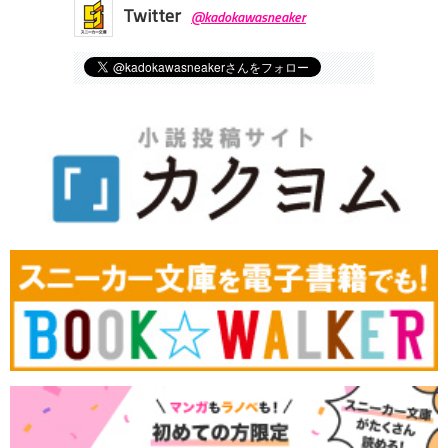
Twitter
@kadokawasneaker