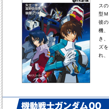
スの
型Ｍ
彼の
機、
き、
ズを
れ、