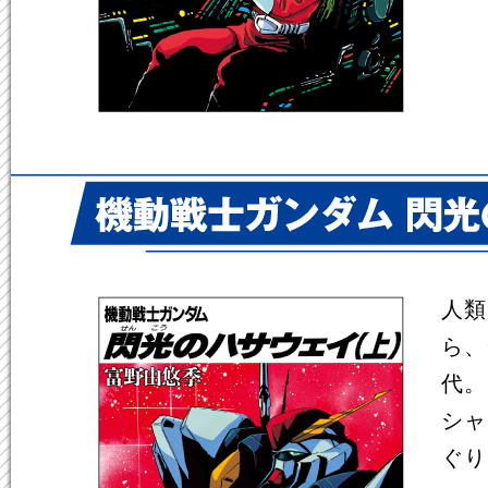
人類
ら、
代。
シャ
ぐり