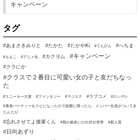
キャンペーン
タグ
#あまさきみりと
#たかた
#たかやKi
#へちま
#てんびん
#キャンペーン
#カクヨム
#ももこ
#アニメ化
#クラにか
#クラスで２番目に可愛い女の子と友だちなっ
た
#ラブコメ
#スニーカー大賞
#ファンタジー
#マジエク
#ロシデレ
#勇者パーティーをクビになったので故郷に帰ったら、メンバー全員がついてき
たんだが
#忘れさせてよ後輩くん
#我が焔炎にひれ伏せ世界
#新人賞
#日向あずり