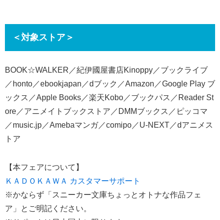
＜対象ストア＞
BOOK☆WALKER／紀伊國屋書店Kinoppy／ブックライブ
／honto／ebookjapan／dブック／Amazon／Google Play ブ
ックス／Apple Books／楽天Kobo／ブックパス／Reader St
ore／アニメイトブックストア／DMMブックス／ピッコマ
／music.jp／Amebaマンガ／comipo／U-NEXT／dアニメス
トア
【本フェアについて】
ＫＡＤＯＫＡＷＡ カスタマーサポート
※かならず「スニーカー文庫ちょっとオトナな作品フェ
ア」とご明記ください。