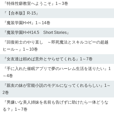
『特殊性癖教室へようこそ』1～3巻
『【合本版】R-15』
『魔装学園H×H』1～14巻
『魔装学園H×H14.5 Short Stories』
『回復術士のやり直し ～即死魔法とスキルコピーの超越
ヒール～』1～10巻
『女友達は頼めば意外とヤらせてくれる』1～7巻
『手に入れた催眠アプリで夢のハーレム生活を送りたい』1
～4巻
『親友の妹が官能小説のモデルになってくれるらしい』1～
2巻
『男嫌いな美人姉妹を名前も告げずに助けたら一体どうな
る？』1～7巻