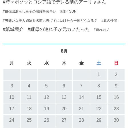
#時々ボソッとロシア語でデレる隣のアーリャさん
#最強出涸らし皇子の暗躍帝位争い
#燦々SUN
#男嫌いな美人姉妹を名前も告げずに助けたら一体どうなる？
#真の仲間
#紙城境介
#継母の連れ子が元カノだった
#連れカノ
8
月
月
火
水
木
金
土
日
1
2
3
4
5
6
7
8
9
10
11
12
13
14
15
16
17
18
19
20
21
22
23
24
25
26
27
28
29
30