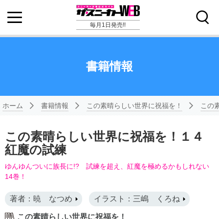
毎月1日発売!!
書籍情報
ホーム
書籍情報
この素晴らしい世界に祝福を！
この
この素晴らしい世界に祝福を！１４
紅魔の試練
ゆんゆんついに族長に!? 試練を超え、紅魔を極めるかもしれない
14巻！
著者：暁 なつめ
イラスト：三嶋 くろね
この素晴らしい世界に祝福を！