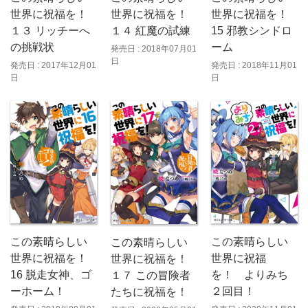
世界に祝福を！
世界に祝福を！
世界に祝福を！
１３ リッチーへ
１４ 紅魔の試練
15 邪教シンドロ
の挑戦状
ーム
発売日 : 2018年07月01
日
発売日 : 2017年12月01
発売日 : 2018年11月01
日
日
この素晴らしい
この素晴らしい
この素晴らしい
世界に祝福を！
世界に祝福
世界に祝福を！
16 脱走女神、ゴ
を！ よりみち
１７ この冒険者
ーホーム！
２回目！
たちに祝福を！