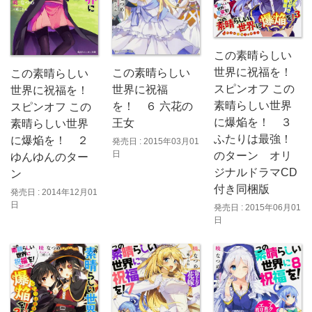
この素晴らしい
世界に祝福を！
この素晴らしい
この素晴らしい
スピンオフ この
世界に祝福
世界に祝福を！
素晴らしい世界
を！ ６ 六花の
スピンオフ この
に爆焔を！ ３
王女
素晴らしい世界
ふたりは最強！
に爆焔を！ ２
発売日 : 2015年03月01
日
のターン オリ
ゆんゆんのター
ジナルドラマCD
ン
付き同梱版
発売日 : 2014年12月01
日
発売日 : 2015年06月01
日