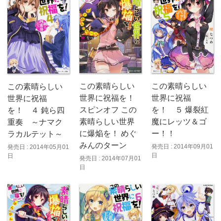
この素晴らしい
この素晴らしい
この素晴らしい
世界に祝福
世界に祝福を！
世界に祝福
を！ ５ 爆裂紅
スピンオフ この
を！ ４ 鈍ら四
魔にレッツ＆ゴ
素晴らしい世界
重奏 ～ナマク
ー！！
に爆焔を！ めぐ
ラカルテット～
みんのターン
発売日 : 2014年09月01
発売日 : 2014年05月01
日
日
発売日 : 2014年07月01
日