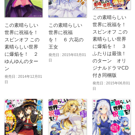
この素晴らしい
世界に祝福を！
この素晴らしい
この素晴らしい
スピンオフ この
世界に祝福
世界に祝福を！
素晴らしい世界
を！ ６ 六花の
スピンオフ この
に爆焔を！ ３
王女
素晴らしい世界
ふたりは最強！
に爆焔を！ ２
発売日 : 2015年03月01
日
のターン オリ
ゆんゆんのター
ジナルドラマCD
ン
付き同梱版
発売日 : 2014年12月01
日
発売日 : 2015年06月01
日