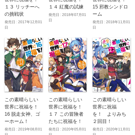
１３ リッチーへ
１４ 紅魔の試練
15 邪教シンドロ
の挑戦状
ーム
発売日 : 2018年07月01
日
発売日 : 2017年12月01
発売日 : 2018年11月01
日
日
この素晴らしい
この素晴らしい
この素晴らしい
世界に祝福を！
世界に祝福
世界に祝福を！
16 脱走女神、ゴ
を！ よりみち
１７ この冒険者
ーホーム！
２回目！
たちに祝福を！
発売日 : 2019年08月01
発売日 : 2020年11月01
発売日 : 2020年05月01
日
日
日