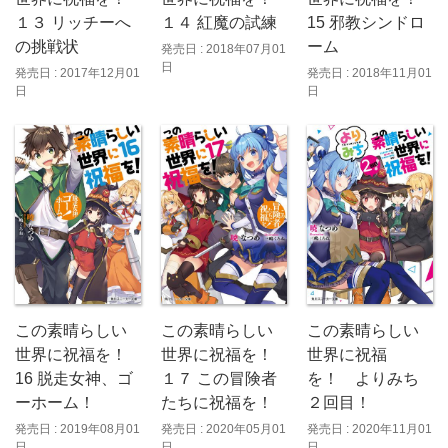
１３ リッチーへ
１４ 紅魔の試練
15 邪教シンドロ
の挑戦状
ーム
発売日 : 2018年07月01
日
発売日 : 2017年12月01
発売日 : 2018年11月01
日
日
この素晴らしい
この素晴らしい
この素晴らしい
世界に祝福を！
世界に祝福
世界に祝福を！
16 脱走女神、ゴ
を！ よりみち
１７ この冒険者
ーホーム！
２回目！
たちに祝福を！
発売日 : 2019年08月01
発売日 : 2020年11月01
発売日 : 2020年05月01
日
日
日