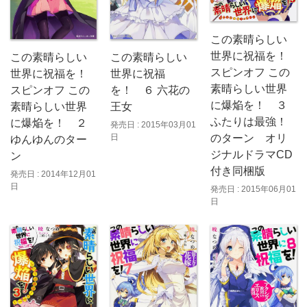
この素晴らしい
世界に祝福を！
この素晴らしい
この素晴らしい
スピンオフ この
世界に祝福
世界に祝福を！
素晴らしい世界
を！ ６ 六花の
スピンオフ この
に爆焔を！ ３
王女
素晴らしい世界
ふたりは最強！
に爆焔を！ ２
発売日 : 2015年03月01
日
のターン オリ
ゆんゆんのター
ジナルドラマCD
ン
付き同梱版
発売日 : 2014年12月01
日
発売日 : 2015年06月01
日