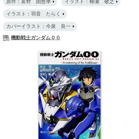
原作：富野 由悠季
イラスト：柳瀬 敬之
イラスト：羽音 たらく
カバーイラスト：今泉 良一
機動戦士ガンダム００