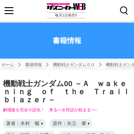
毎月1日発売!!
書籍情報
ホーム
書籍情報
機動戦士ガンダム００
機動戦士ガン
機動戦士ガンダム00 －Ａ ｗａｋｅ
ｎｉｎｇ ｏｆ ｔｈｅ Ｔｒａｉｌ
ｂｌａｚｅｒ－
劇場版を完全小説化！ 来るべき対話が始まる──
著者：木村 暢
原作：矢立 肇