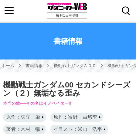
毎月1日発売!!
書籍情報
ホーム
書籍情報
機動戦士ガンダム００
機動戦士ガンダ
機動戦士ガンダム00 セカンドシーズ
ン（２）無垢なる歪み
本当の敵──その名はイノベイター!!
原作：矢立 肇
原作：富野 由悠季
著者：木村 暢
イラスト：米山 浩平