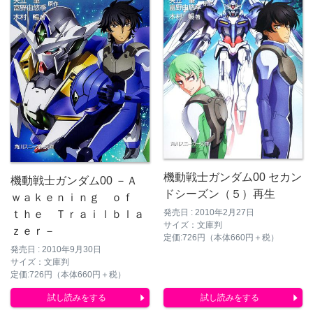
機動戦士ガンダム00 セカン
機動戦士ガンダム00 －Ａ
ドシーズン（５）再生
ｗａｋｅｎｉｎｇ ｏｆ
発売日 : 2010年2月27日
ｔｈｅ Ｔｒａｉｌｂｌａ
サイズ：文庫判
ｚｅｒ－
定価:726円（本体660円＋税）
発売日 : 2010年9月30日
サイズ：文庫判
定価:726円（本体660円＋税）
試し読みをする
試し読みをする