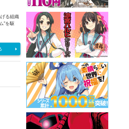
掲げる組織
ム”を駆
る