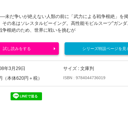
7年──未だ争いが絶えない人類の前に「武力による戦争根絶」を
 その名はソレスタルビーイング。高性能モビルスーツ”ガンダ
戦争根絶のため、世界に戦いを挑むが
試し読みをする
シリーズ特設ページを見
008年3月29日
サイズ : 文庫判
ISBN : 9784044736019
82円（本体620円＋税）
LINEで送る