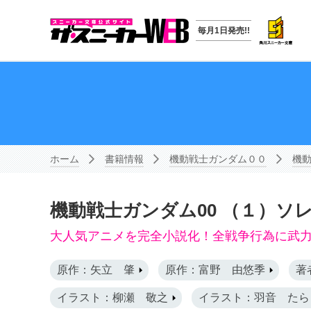
毎月1日発売!!
ホーム
書籍情報
機動戦士ガンダム００
機動
機動戦士ガンダム00 （１）ソ
大人気アニメを完全小説化！全戦争行為に武
原作：矢立 肇
原作：富野 由悠季
著
イラスト：柳瀬 敬之
イラスト：羽音 たら