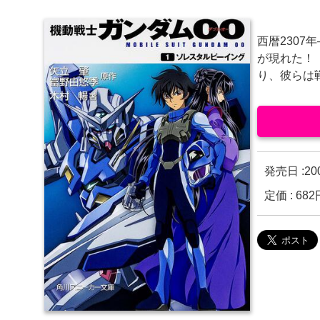
西暦230
が現れた！
り、彼らは
発売日 :
2
定価 : 6