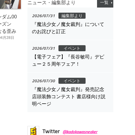
ニュース・編集部より
一覧
2026/07/31
編集部より
ダム00
ーズン
『魔法少女ノ魔女裁判』について
なる歪み
のお詫びと訂正
04月28日
2026/07/31
イベント
【電子フェア】『長谷敏司』デビ
ュー２５周年フェア！
2026/07/30
イベント
『魔法少女ノ魔女裁判』発売記念
店頭装飾コンテスト 書店様向け説
明ページ
Twitter
@kadokawasneaker