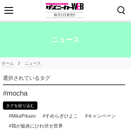
毎月1日発売!!
ニュース
ホーム
ニュース
選択されているタグ
mocha
タグを絞り込む
MikaPikazo
すめらぎひよこ
キャンペーン
我が焔炎にひれ伏せ世界