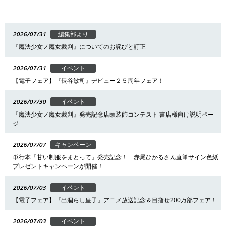
2026/07/31
編集部より
『魔法少女ノ魔女裁判』についてのお詫びと訂正
2026/07/31
イベント
【電子フェア】『長谷敏司』デビュー２５周年フェア！
2026/07/30
イベント
『魔法少女ノ魔女裁判』発売記念店頭装飾コンテスト 書店様向け説明ペー
ジ
2026/07/07
キャンペーン
単行本『甘い制服をまとって』発売記念！ 赤尾ひかるさん直筆サイン色紙
プレゼントキャンペーンが開催！
2026/07/03
イベント
【電子フェア】『出涸らし皇子』アニメ放送記念＆目指せ200万部フェア！
2026/07/03
イベント