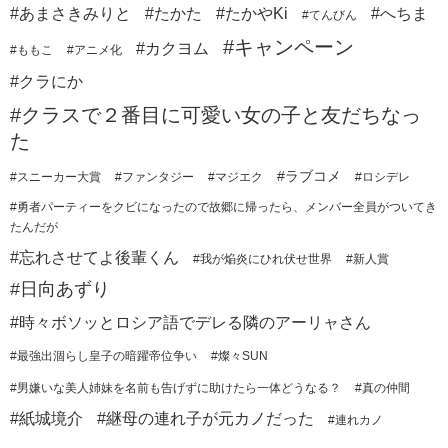
#あまさきみりと
#たかた
#たかやKi
#へちま
#てんびん
#キャンペーン
#カクヨム
#ももこ
#アニメ化
#クラにか
#クラスで２番目に可愛い女の子と友だちなっ
た
#ラブコメ
#スニーカー大賞
#ファンタジー
#マジエク
#ロシデレ
#勇者パーティーをクビになったので故郷に帰ったら、メンバー全員がついてき
たんだが
#忘れさせてよ後輩くん
#我が焔炎にひれ伏せ世界
#新人賞
#日向あずり
#時々ボソッとロシア語でデレる隣のアーリャさん
#最強出涸らし皇子の暗躍帝位争い
#燦々SUN
#男嫌いな美人姉妹を名前も告げずに助けたら一体どうなる？
#真の仲間
#紙城境介
#継母の連れ子が元カノだった
#連れカノ