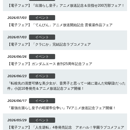
【電子フェア】『出涸らし皇子』アニメ放送記念＆目指せ200万部フェア！
2026/07/03
イベント
【電子フェア】「てんびん」アニメ放送開始記念 雲雀湯作品フェア
2026/07/03
イベント
【電子フェア】「クラにか」完結記念ラブコメフェア
2026/06/26
イベント
【電子フェア】ガンダムエース 創刊25周年記念フェア
2026/06/23
イベント
『転校先の清楚可憐な美少女が、昔男子と思って一緒に遊んだ幼馴染だった
件』小説10巻発売＆アニメ放送記念フェア開催！
2026/06/17
イベント
『最強出涸らし皇子の暗躍帝位争い』TVアニメ放送記念フェア開催！
2026/05/29
イベント
【電子フェア】「人生逆転」4巻発売記念 アオハル！学園ラブコメフェア