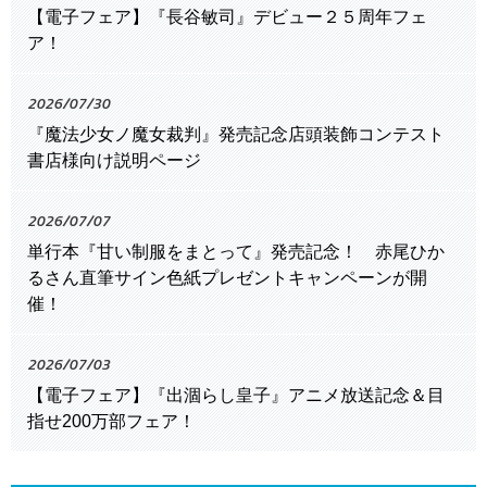
【電子フェア】『長谷敏司』デビュー２５周年フェ
ア！
2026/07/30
『魔法少女ノ魔女裁判』発売記念店頭装飾コンテスト
書店様向け説明ページ
2026/07/07
単行本『甘い制服をまとって』発売記念！ 赤尾ひか
るさん直筆サイン色紙プレゼントキャンペーンが開
催！
2026/07/03
【電子フェア】『出涸らし皇子』アニメ放送記念＆目
指せ200万部フェア！