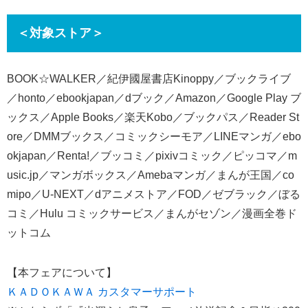
＜対象ストア＞
BOOK☆WALKER／紀伊國屋書店Kinoppy／ブックライブ
／honto／ebookjapan／dブック／Amazon／Google Play ブ
ックス／Apple Books／楽天Kobo／ブックパス／Reader St
ore／DMMブックス／コミックシーモア／LINEマンガ／ebo
okjapan／Renta!／ブッコミ／pixivコミック／ピッコマ／m
usic.jp／マンガボックス／Amebaマンガ／まんが王国／co
mipo／U-NEXT／dアニメストア／FOD／ゼブラック／ぼる
コミ／Hulu コミックサービス／まんがセゾン／漫画全巻ド
ットコム
【本フェアについて】
ＫＡＤＯＫＡＷＡ カスタマーサポート