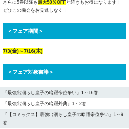
さらに5巻以降も
最大50％
OFF
と続きもお得になります！
ぜひこの機会をお見逃しなく！
＜フェア期間＞
7/3(金)～7/16(木)
＜フェア対象書籍＞
『最強出涸らし皇子の暗躍帝位争い』1～16巻
『最強出涸らし皇子の暗躍外典』1～2巻
『【コミックス】最強出涸らし皇子の暗躍帝位争い』1～9
巻