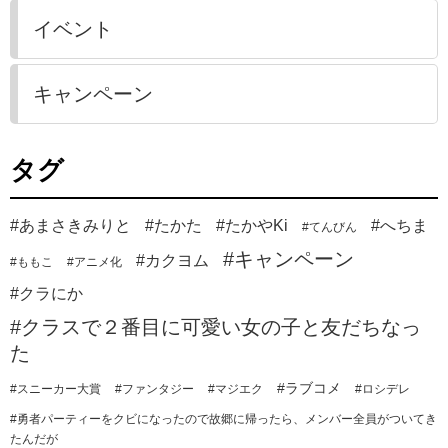
イベント
キャンペーン
タグ
#あまさきみりと
#たかた
#たかやKi
#へちま
#てんびん
#キャンペーン
#カクヨム
#ももこ
#アニメ化
#クラにか
#クラスで２番目に可愛い女の子と友だちなっ
た
#ラブコメ
#スニーカー大賞
#ファンタジー
#マジエク
#ロシデレ
#勇者パーティーをクビになったので故郷に帰ったら、メンバー全員がついてき
たんだが