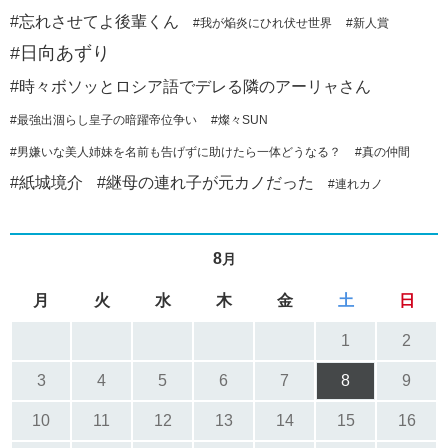
#忘れさせてよ後輩くん
#我が焔炎にひれ伏せ世界
#新人賞
#日向あずり
#時々ボソッとロシア語でデレる隣のアーリャさん
#最強出涸らし皇子の暗躍帝位争い
#燦々SUN
#男嫌いな美人姉妹を名前も告げずに助けたら一体どうなる？
#真の仲間
#紙城境介
#継母の連れ子が元カノだった
#連れカノ
8
月
月
火
水
木
金
土
日
1
2
3
4
5
6
7
8
9
10
11
12
13
14
15
16