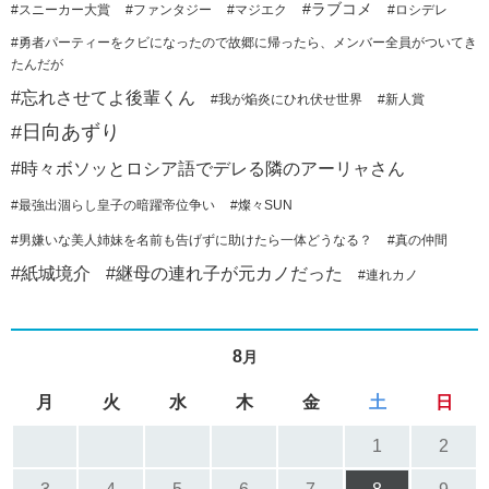
#ラブコメ
#スニーカー大賞
#ファンタジー
#マジエク
#ロシデレ
#勇者パーティーをクビになったので故郷に帰ったら、メンバー全員がついてき
たんだが
#忘れさせてよ後輩くん
#我が焔炎にひれ伏せ世界
#新人賞
#日向あずり
#時々ボソッとロシア語でデレる隣のアーリャさん
#最強出涸らし皇子の暗躍帝位争い
#燦々SUN
#男嫌いな美人姉妹を名前も告げずに助けたら一体どうなる？
#真の仲間
#紙城境介
#継母の連れ子が元カノだった
#連れカノ
8
月
月
火
水
木
金
土
日
1
2