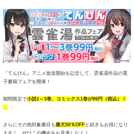
『てんびん』アニメ放送開始を記念して、雲雀湯作品の電
子書籍フェアを開催！
期間限定で
小説1～3巻、コミックス1巻が99円（税込）！
さらにその他対象書目も
最大50％
OFF
と続きもお得になり
ます！ ぜひこの機会をお見逃しなく！