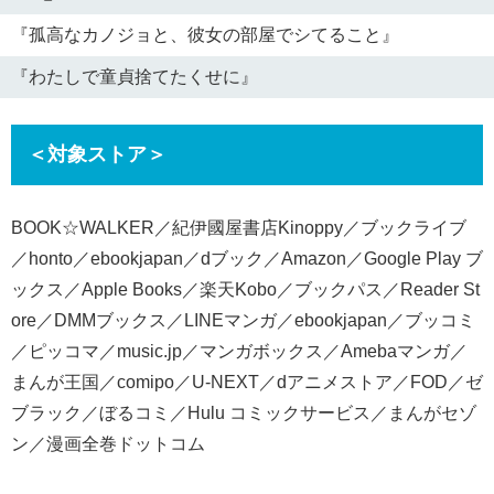
『孤高なカノジョと、彼女の部屋でシてること』
『わたしで童貞捨てたくせに』
＜対象ストア＞
BOOK☆WALKER／紀伊國屋書店Kinoppy／ブックライブ
／honto／ebookjapan／dブック／Amazon／Google Play ブ
ックス／Apple Books／楽天Kobo／ブックパス／Reader St
ore／DMMブックス／LINEマンガ／ebookjapan／ブッコミ
／ピッコマ／music.jp／マンガボックス／Amebaマンガ／
まんが王国／comipo／U-NEXT／dアニメストア／FOD／ゼ
ブラック／ぼるコミ／Hulu コミックサービス／まんがセゾ
ン／漫画全巻ドットコム