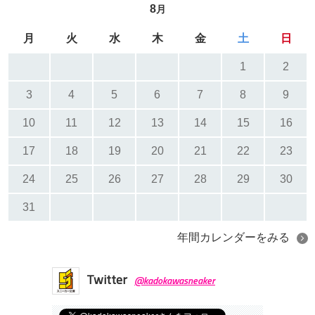
8
月
月
火
水
木
金
土
日
1
2
3
4
5
6
7
8
9
10
11
12
13
14
15
16
17
18
19
20
21
22
23
24
25
26
27
28
29
30
31
年間カレンダーをみる
Twitter
@kadokawasneaker