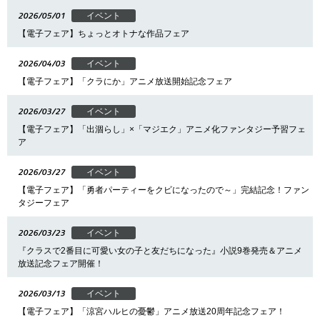
2026/05/01
イベント
【電子フェア】ちょっとオトナな作品フェア
2026/04/03
イベント
【電子フェア】「クラにか」アニメ放送開始記念フェア
2026/03/27
イベント
【電子フェア】「出涸らし」×「マジエク」アニメ化ファンタジー予習フェ
ア
2026/03/27
イベント
【電子フェア】「勇者パーティーをクビになったので～」完結記念！ファン
タジーフェア
2026/03/23
イベント
『クラスで2番目に可愛い女の子と友だちになった』小説9巻発売＆アニメ
放送記念フェア開催！
2026/03/13
イベント
【電子フェア】「涼宮ハルヒの憂鬱」アニメ放送20周年記念フェア！