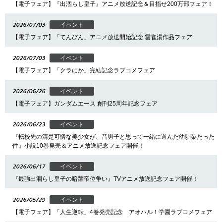
【電子フェア】『出涸らし皇子』アニメ放送記念＆目指せ200万部フェア！
2026/07/03
イベント
【電子フェア】「てんびん」アニメ放送開始記念 雲雀湯作品フェア
2026/07/03
イベント
【電子フェア】「クラにか」完結記念ラブコメフェア
2026/06/26
イベント
【電子フェア】ガンダムエース 創刊25周年記念フェア
2026/06/23
イベント
『転校先の清楚可憐な美少女が、昔男子と思って一緒に遊んだ幼馴染だった
件』小説10巻発売＆アニメ放送記念フェア開催！
2026/06/17
イベント
『最強出涸らし皇子の暗躍帝位争い』TVアニメ放送記念フェア開催！
2026/05/29
イベント
【電子フェア】「人生逆転」4巻発売記念 アオハル！学園ラブコメフェア