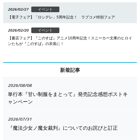
2026/02/27
イベント
【電子フェア】「ロシデレ」5周年記念！ ラブコメ特別フェア
2026/02/20
イベント
【書店フェア】『このすば』アニメ10周年記念！スニーカー文庫のヒロイ
ンたちが『このすば』の衣装に！
新着記事
2026/08/08
単行本『甘い制服をまとって』発売記念感想ポストキ
ャンペーン
2026/07/31
『魔法少女ノ魔女裁判』についてのお詫びと訂正