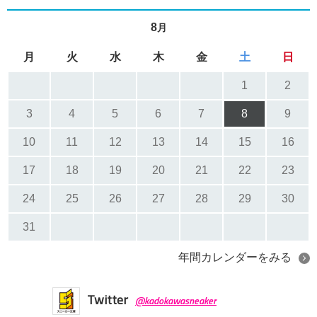
8
月
月
火
水
木
金
土
日
1
2
3
4
5
6
7
8
9
10
11
12
13
14
15
16
17
18
19
20
21
22
23
24
25
26
27
28
29
30
31
年間カレンダーをみる
Twitter
@kadokawasneaker