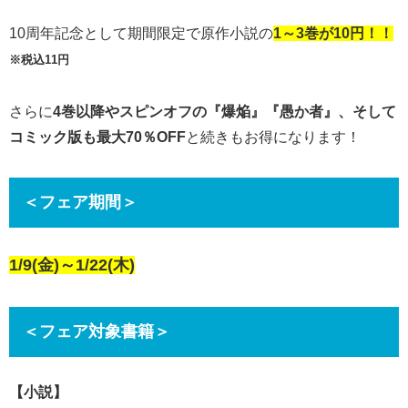
10周年記念として期間限定で原作小説の
1～3巻が10円！！
※税込11円
さらに
4巻以降やスピンオフの『爆焔』『愚か者』、そして
コミック版も最大70％OFF
と続きもお得になります！​
＜フェア期間＞
1/9(金)～1/22(木)
＜フェア対象書籍＞
【小説】