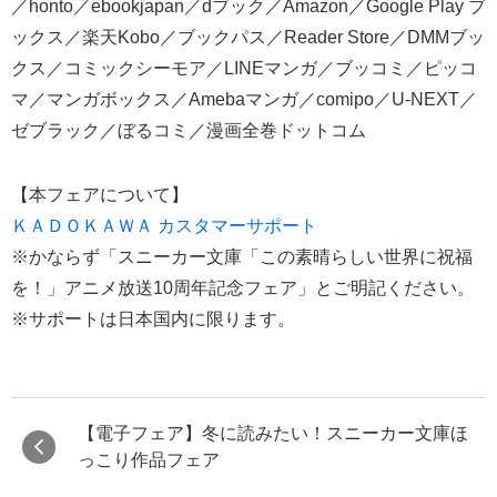
／honto／ebookjapan／dブック／Amazon／Google Play ブ
ックス／楽天Kobo／ブックパス／Reader Store／DMMブッ
クス／コミックシーモア／LINEマンガ／ブッコミ／ピッコ
マ／マンガボックス／Amebaマンガ／comipo／U-NEXT／
ゼブラック／ぼるコミ／漫画全巻ドットコム
【本フェアについて】
ＫＡＤＯＫＡＷＡ カスタマーサポート
※かならず「スニーカー文庫「この素晴らしい世界に祝福
を！」アニメ放送10周年記念フェア」とご明記ください。
※サポートは日本国内に限ります。
【電子フェア】冬に読みたい！スニーカー文庫ほ
っこり作品フェア