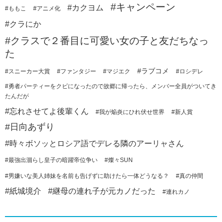
#キャンペーン
#カクヨム
#ももこ
#アニメ化
#クラにか
#クラスで２番目に可愛い女の子と友だちなっ
た
#ラブコメ
#スニーカー大賞
#ファンタジー
#マジエク
#ロシデレ
#勇者パーティーをクビになったので故郷に帰ったら、メンバー全員がついてき
たんだが
#忘れさせてよ後輩くん
#我が焔炎にひれ伏せ世界
#新人賞
#日向あずり
#時々ボソッとロシア語でデレる隣のアーリャさん
#最強出涸らし皇子の暗躍帝位争い
#燦々SUN
#男嫌いな美人姉妹を名前も告げずに助けたら一体どうなる？
#真の仲間
#紙城境介
#継母の連れ子が元カノだった
#連れカノ