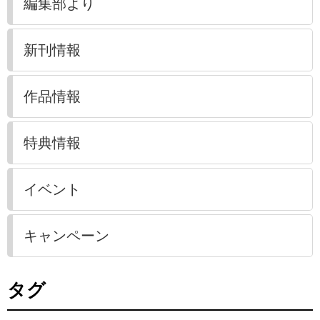
編集部より
新刊情報
作品情報
特典情報
イベント
キャンペーン
タグ