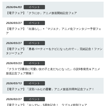
2026/04/03
イベント
【電子フェア】「クラにか」アニメ放送開始記念フェア
2026/03/27
イベント
【電子フェア】「出涸らし」×「マジエク」アニメ化ファンタジー予習フェ
ア
2026/03/27
イベント
【電子フェア】「勇者パーティーをクビになったので～」完結記念！ファン
タジーフェア
2026/03/23
イベント
『クラスで2番目に可愛い女の子と友だちになった』小説9巻発売＆アニメ
放送記念フェア開催！
2026/03/13
イベント
【電子フェア】「涼宮ハルヒの憂鬱」アニメ放送20周年記念フェア！
2026/02/27
イベント
【電子フェア】「ロシデレ」5周年記念！ ラブコメ特別フェア