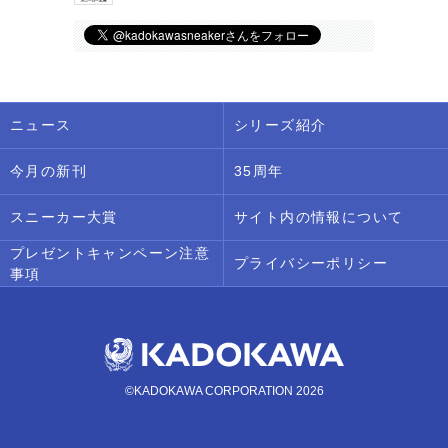
ニュース
シリーズ紹介
今月の新刊
35周年
スニーカー大賞
サイト内の情報について
プレゼントキャンペーン注意
プライバシーポリシー
事項
©KADOKAWA CORPORATION 2026