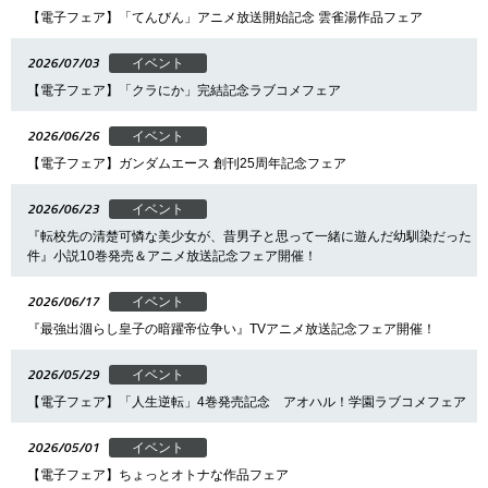
【電子フェア】「てんびん」アニメ放送開始記念 雲雀湯作品フェア
2026/07/03
イベント
【電子フェア】「クラにか」完結記念ラブコメフェア
2026/06/26
イベント
【電子フェア】ガンダムエース 創刊25周年記念フェア
2026/06/23
イベント
『転校先の清楚可憐な美少女が、昔男子と思って一緒に遊んだ幼馴染だった
件』小説10巻発売＆アニメ放送記念フェア開催！
2026/06/17
イベント
『最強出涸らし皇子の暗躍帝位争い』TVアニメ放送記念フェア開催！
2026/05/29
イベント
【電子フェア】「人生逆転」4巻発売記念 アオハル！学園ラブコメフェア
2026/05/01
イベント
【電子フェア】ちょっとオトナな作品フェア