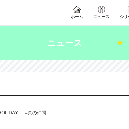
ホーム
ニュース
シリ
ニュース
OLIDAY
真の仲間