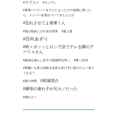
#ラブコメ
#ロシデレ
#勇者パーティーをクビになったので故郷に帰った
ら、メンバー全員がついてきたんだが
#忘れさせてよ後輩くん
#我が焔炎にひれ伏せ世界
#新人賞
#日向あずり
#時々ボソッとロシア語でデレる隣のア
ーリャさん
#最強出涸らし皇子の暗躍帝位争い
#燦々SUN
#男嫌いな美人姉妹を名前も告げずに助けたら一体ど
うなる？
#紙城境介
#真の仲間
#継母の連れ子が元カノだった
#連れカノ