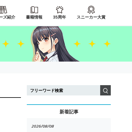
ーズ紹介
書籍情報
35周年
スニーカー大賞
検索
新着記事
2026/08/08