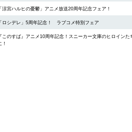
「涼宮ハルヒの憂鬱」アニメ放送20周年記念フェア！
「ロシデレ」5周年記念！ ラブコメ特別フェア
『このすば』アニメ10周年記念！スニーカー文庫のヒロインた
に！