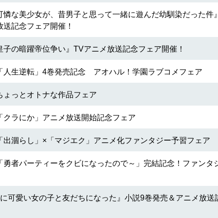
可憐な美少女が、昔男子と思って一緒に遊んだ幼馴染だった件』
放送記念フェア開催！
皇子の暗躍帝位争い』TVアニメ放送記念フェア開催！
「人生逆転」4巻発売記念 アオハル！学園ラブコメフェア
ちょっとオトナな作品フェア
「クラにか」アニメ放送開始記念フェア
「出涸らし」×「マジエク」アニメ化ファンタジー予習フェア
「勇者パーティーをクビになったので～」完結記念！ファンタ
目に可愛い女の子と友だちになった』小説9巻発売＆アニメ放送