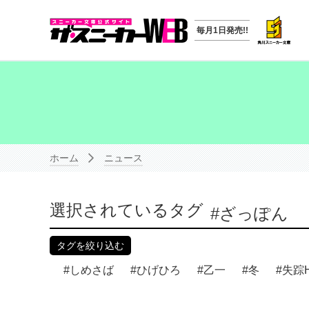
毎月1日発売!!
ホーム
ニュース
選択されているタグ
ざっぽん
タグを絞り込む
しめさば
ひげひろ
乙一
冬
失踪H