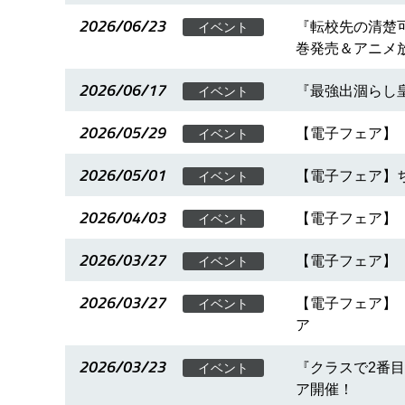
2026/06/23
『転校先の清楚
イベント
巻発売＆アニメ
2026/06/17
『最強出涸らし
イベント
2026/05/29
【電子フェア】
イベント
2026/05/01
【電子フェア】
イベント
2026/04/03
【電子フェア】
イベント
2026/03/27
【電子フェア】
イベント
2026/03/27
【電子フェア】
イベント
ア
2026/03/23
『クラスで2番
イベント
ア開催！