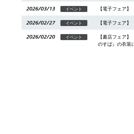
2026/03/13
【電子フェア】
イベント
2026/02/27
【電子フェア】
イベント
2026/02/20
【書店フェア】
イベント
のすば』の衣装