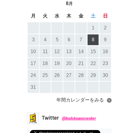
8
月
月
火
水
木
金
土
日
1
2
3
4
5
6
7
8
9
10
11
12
13
14
15
16
17
18
19
20
21
22
23
24
25
26
27
28
29
30
31
年間カレンダーをみる
Twitter
@kadokawasneaker