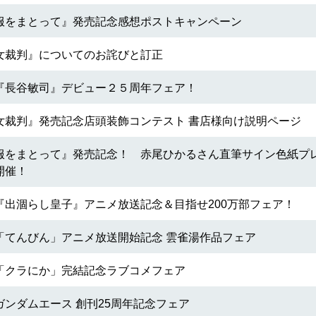
服をまとって』発売記念感想ポストキャンペーン
女裁判』についてのお詫びと訂正
『長谷敏司』デビュー２５周年フェア！
女裁判』発売記念店頭装飾コンテスト 書店様向け説明ページ
服をまとって』発売記念！ 赤尾ひかるさん直筆サイン色紙プ
開催！
『出涸らし皇子』アニメ放送記念＆目指せ200万部フェア！
「てんびん」アニメ放送開始記念 雲雀湯作品フェア
「クラにか」完結記念ラブコメフェア
ンダムエース 創刊25周年記念フェア