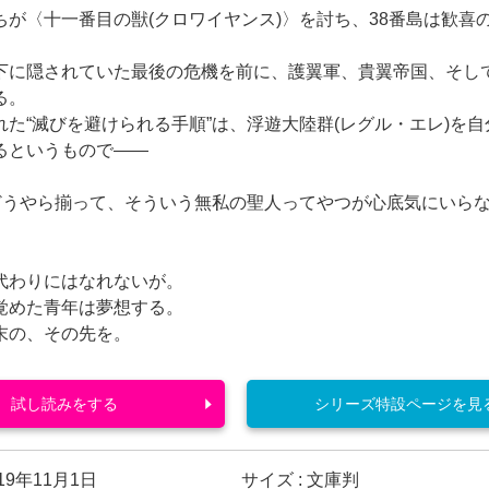
ちが〈十一番目の獣(クロワイヤンス)〉を討ち、38番島は歓喜
下に隠されていた最後の危機を前に、護翼軍、貴翼帝国、そし
る。
れた“滅びを避けられる手順”は、浮遊大陸群(レグル・エレ)を
るというもので――
はどうやら揃って、そういう無私の聖人ってやつが心底気にいら
代わりにはなれないが。
覚めた青年は夢想する。
末の、その先を。
試し読みをする
シリーズ特設ページを見
019年11月1日
サイズ : 文庫判