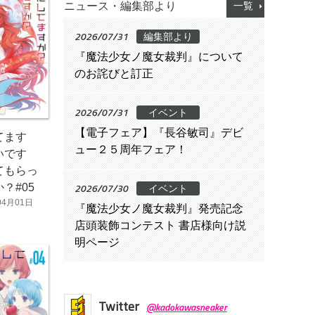
ニュース・編集部より
一覧
2026/07/31
編集部より
『魔法少女ノ魔女裁判』について
のお詫びと訂正
2026/07/31
イベント
【電子フェア】『長谷敏司』デビ
てます
ュー２５周年フェア！
いです
てもらっ
2026/07/30
？#05
イベント
04月01日
『魔法少女ノ魔女裁判』発売記念
店頭装飾コンテスト 書店様向け説
明ページ
Twitter
@kadokawasneaker