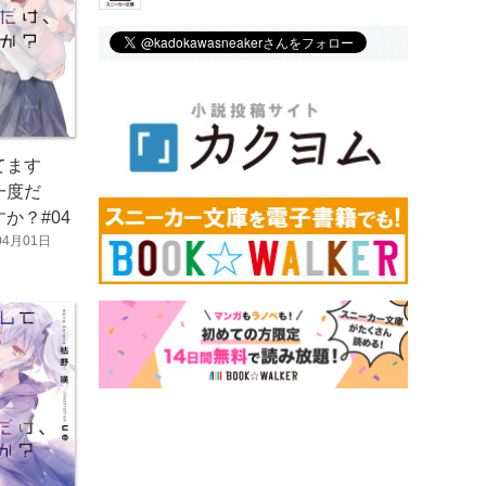
てます
一度だ
か？#04
04月01日