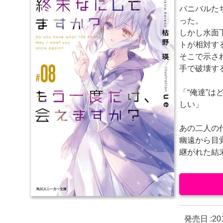
パニバルた
った。
しかし水面
トが相対す
そこで示さ
手で破壊す
「“俺達”
しい」
あの二人の
幽遠から目
継がれた結
発売日 :
2