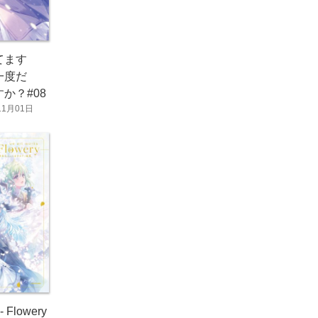
てます
一度だ
か？#08
11月01日
 - Flowery