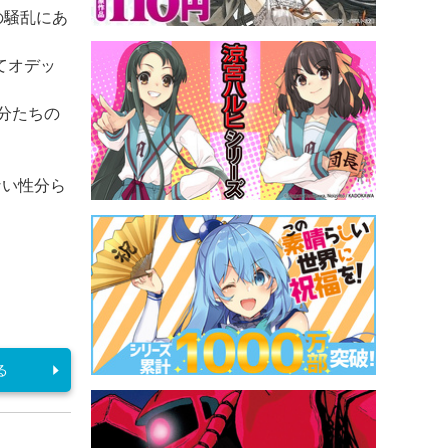
の騒乱にあ
てオデッ
自分たちの
ない性分ら
る