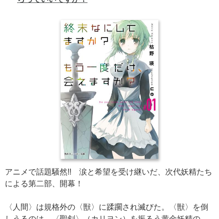
アニメで話題騒然!! 涙と希望を受け継いだ、次代妖精たち
による第二部、開幕！
〈人間〉は規格外の〈獣〉に蹂躙され滅びた。〈獣〉を倒
しうるのは、〈聖剣〉（カリヨン）を振るう黄金妖精の