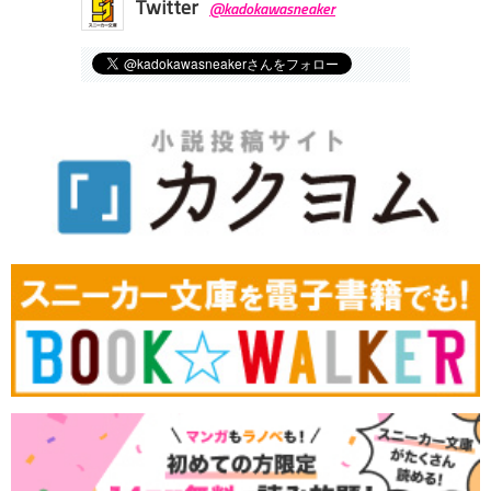
Twitter
@kadokawasneaker