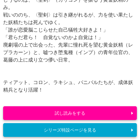
み。
戦いののち、〈聖剣〉は引き継がれるが、力を使い果たし
た妖精たちは死んでゆく。
「誰が恋愛脳こじらせた自己犠牲大好きよ！」
「君らだ君ら！ 自覚ないのかよ自覚は！」
廃劇場の上で出会った、先輩に憧れ死を望む黄金妖精（レ
プラカーン）と、嘘つき堕鬼種（インプ）の青年位官の、
葛藤の上に成り立つ儚い日常。
ティアット、コロン、ラキシュ、パニバルたちが、成体妖
精兵となり活躍！
試し読みをする
シリーズ特設ページを見る