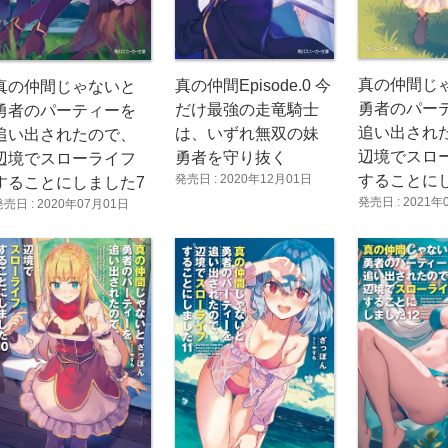
真の仲間じ
真の仲間Episode.0 今
真の仲間じゃないと
勇者のパー
だけ最強の走竜騎士
勇者のパーティーを
追い出され
は、いずれ無双の妹
追い出されたので、
辺境でスロ
勇者を守り抜く
辺境でスローライフ
発売日 : 2020年12月01日
することに
することにしました7
発売日 : 2021年
発売日 : 2020年07月01日