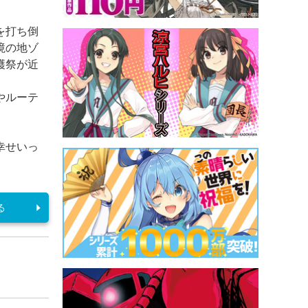
を打ち倒
境の地ゾ
穫祭が近
やルーテ
幸せいっ
る