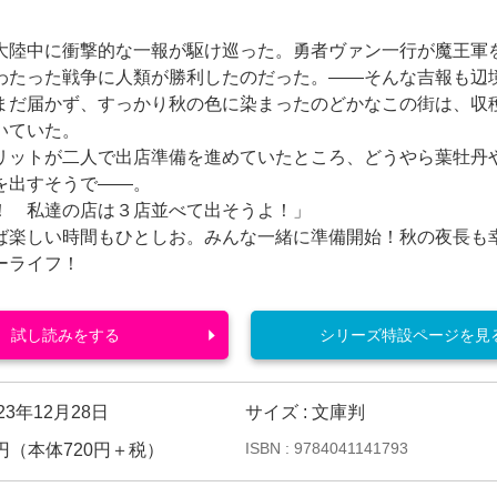
陸中に衝撃的な一報が駆け巡った。勇者ヴァン一行が魔王軍
わたった戦争に人類が勝利したのだった。――そんな吉報も辺
まだ届かず、すっかり秋の色に染まったのどかなこの街は、収
いていた。
ットが二人で出店準備を進めていたところ、どうやら葉牡丹
を出すそうで――。
！ 私達の店は３店並べて出そうよ！」
楽しい時間もひとしお。みんな一緒に準備開始！秋の夜長も
ーライフ！
試し読みをする
シリーズ特設ページを見
23年12月28日
サイズ : 文庫判
ISBN : 9784041141793
92円（本体720円＋税）