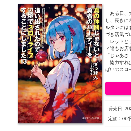
ある日、大
し、長きに
ルタンには
づき活気づ
レッドとリ
ィ達もお店
「じゃあさ
協力すれば
ぱいのスロ
発売日 :
20
定価 : 7