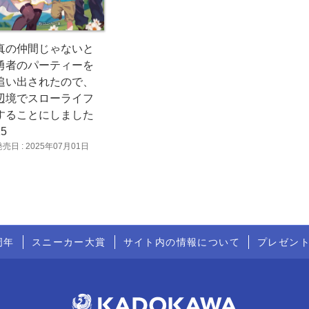
真の仲間じゃないと
勇者のパーティーを
追い出されたので、
辺境でスローライフ
することにしました
15
発売日 : 2025年07月01日
周年
スニーカー大賞
サイト内の情報について
プレゼン