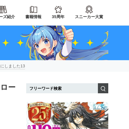
ーズ紹介
書籍情報
35周年
スニーカー大賞
にしました13
スロー
検索