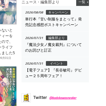
ニュース・編集部より
一覧
2026/08/08
キャンペーン
単行本『甘い制服をまとって』発
売記念感想ポストキャンペーン
ゃないと
ティーを
2026/07/31
編集部より
たので、
『魔法少女ノ魔女裁判』について
ーライフ
のお詫びと訂正
しました5
09月01日
2026/07/31
イベント
【電子フェア】『長谷敏司』デビ
ュー２５周年フェア！
Twitter
@kadokawasneaker