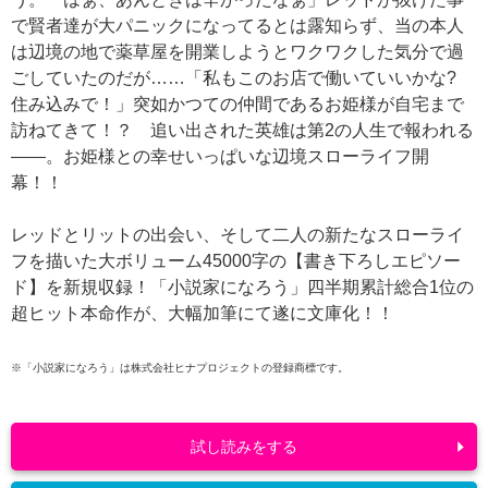
で賢者達が大パニックになってるとは露知らず、当の本人
は辺境の地で薬草屋を開業しようとワクワクした気分で過
ごしていたのだが……「私もこのお店で働いていいかな?
住み込みで！」突如かつての仲間であるお姫様が自宅まで
訪ねてきて！？ 追い出された英雄は第2の人生で報われる
――。お姫様との幸せいっぱいな辺境スローライフ開
幕！！
レッドとリットの出会い、そして二人の新たなスローライ
フを描いた大ボリューム45000字の【書き下ろしエピソー
ド】を新規収録！「小説家になろう」四半期累計総合1位の
超ヒット本命作が、大幅加筆にて遂に文庫化！！
※「小説家になろう」は株式会社ヒナプロジェクトの登録商標です。
試し読みをする