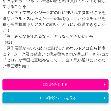
が彼は知っている……最悪の敵と戦う負けイベントが待ち
受けることを。
ポジティブ主人公ジーク君の圧に押されて参加せざるを
得ないウルトスは考えた――記憶をなくした少女チェリを
狙う帝国将軍ギリアスとの戦い、どうにか回避できないか
と！
「俺、みんなを守れるなら、どうなってもいいから
（嘘）」
原作展開からいい感じに逃げるためウルトスは自ら捕虜
に!? ジーク君は勘違いで病み堕ち＆力が暴走!? さらには
『ゼロ』が帝国に宣戦布告して……全く思い通りにいかな
い帝国騒乱編！
試し読みをする
シリーズ特設ページを見る