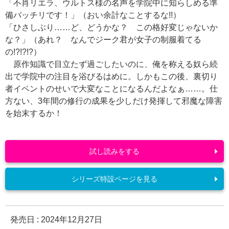
「不肖リエラ、ウルトス様の名声を学院中に知らしめる準
備バッチリです！」（おい余計なことするな!!）
「ひさしぶり……ど、どうかな？ この格好変じゃないか
な？」（あれ？ なんでジーク君が女子の制服着てる
の!?!?!?）
原作知識で目立たず過ごしたいのに、俺を称える奴ら続
出で学院中の注目を浴びるはめに。しかもこの後、裏切り
者イベントのせいで大変なことになるんだよなぁ……。仕
方ない、3年間の修行の成果を少しだけ発揮して邪魔な障害
を始末するか！
試し読みをする
シリーズ特設ページを見る
発売日 :
2024年12月27日