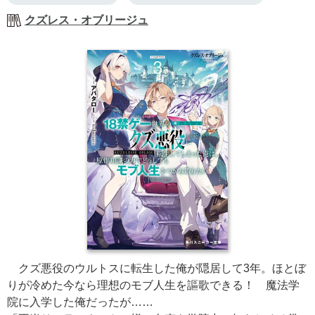
クズレス・オブリージュ
クズ悪役のウルトスに転生した俺が隠居して3年。ほとぼ
りが冷めた今なら理想のモブ人生を謳歌できる！ 魔法学
院に入学した俺だったが……