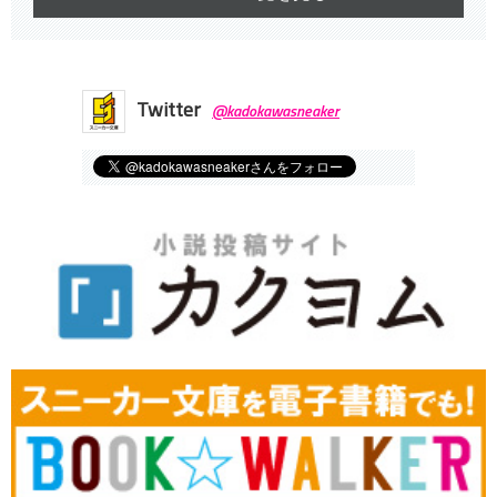
Twitter
@kadokawasneaker