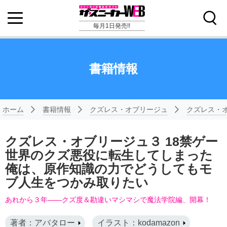
毎月1日発売!!
書籍情報
ホーム
書籍情報
クズレス・オブリージュ
クズレス・
クズレス・オブリージュ３ 18禁ゲー
世界のクズ悪役に転生してしまった
俺は、原作知識の力でどうしてもモ
ブ人生をつかみ取りたい
あれから３年――クズ度＆勘違いマシマシで魔法学院編、開幕！
著者：アバタロー
イラスト：kodamazon