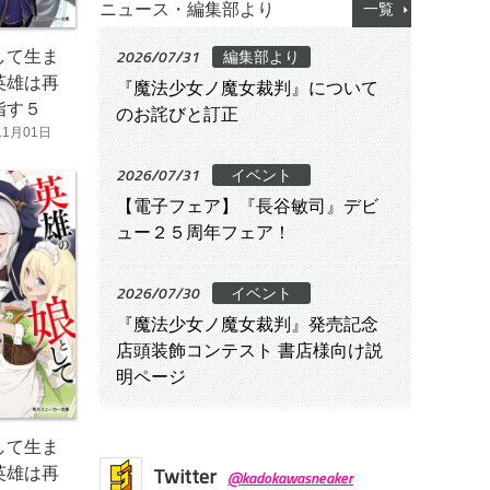
ニュース・編集部より
一覧
2026/07/31
して生ま
編集部より
英雄は再
『魔法少女ノ魔女裁判』について
指す５
のお詫びと訂正
11月01日
2026/07/31
イベント
【電子フェア】『長谷敏司』デビ
ュー２５周年フェア！
2026/07/30
イベント
『魔法少女ノ魔女裁判』発売記念
店頭装飾コンテスト 書店様向け説
明ページ
して生ま
Twitter
英雄は再
@kadokawasneaker