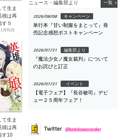
ニュース・編集部より
一覧
して生ま
2026/08/08
英雄は再
キャンペーン
指す５
単行本『甘い制服をまとって』発
11月01日
売記念感想ポストキャンペーン
2026/07/31
編集部より
『魔法少女ノ魔女裁判』について
のお詫びと訂正
2026/07/31
イベント
【電子フェア】『長谷敏司』デビ
ュー２５周年フェア！
して生ま
Twitter
英雄は再
@kadokawasneaker
す10