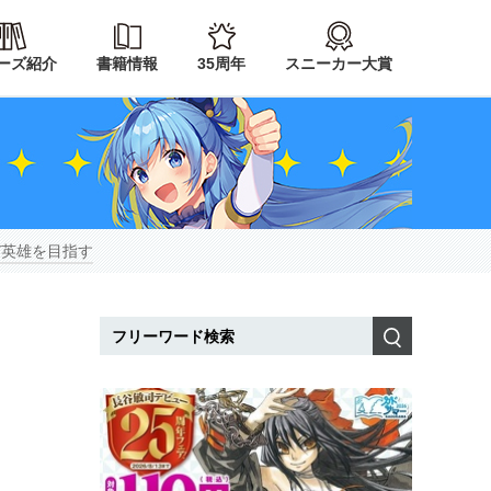
ーズ紹介
書籍情報
35周年
スニーカー大賞
び英雄を目指す
検索