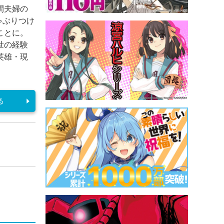
間夫婦の
ゃぶりつけ
ことに。
世の経験
英雄・現
る