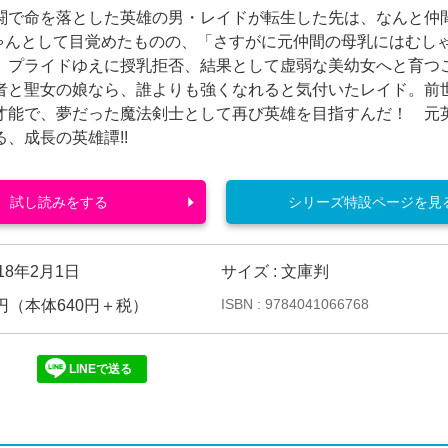
闘で命を落とした英雄の男・レイドが転生した先は、なんと仲
ちゃんとして目覚めたものの、「さすがに元仲間の母乳にはむし
、プライドゆえに授乳拒否、結果として虚弱な美幼女へと育つ
者と聖女の娘なら、誰よりも強くなれると気付いたレイド。前
才能で、夢だった魔法剣士として再び英雄を目指すんだ！ 元
、成長の英雄譚!!
試し読みをする
シリーズ特設ページを見
018年2月1日
サイズ : 文庫判
ISBN : 9784041066768
04円（本体640円＋税）
LINEで送る