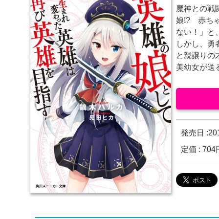
魔神との戦
娘!? 赤
ない！」と
しかし、勇
と親譲りの
美幼女が送る
発売日 :
2
定価 : 7