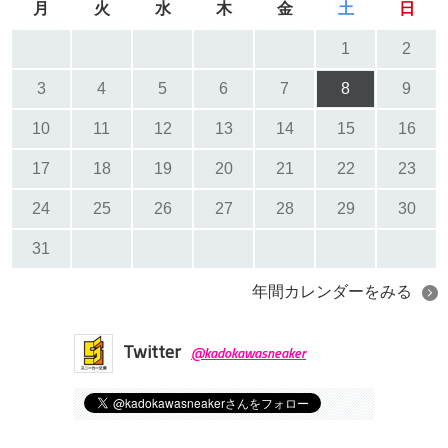
月
火
水
木
金
土
日
1
2
3
4
5
6
7
8
9
10
11
12
13
14
15
16
17
18
19
20
21
22
23
24
25
26
27
28
29
30
31
年間カレンダーをみる
Twitter
@kadokawasneaker