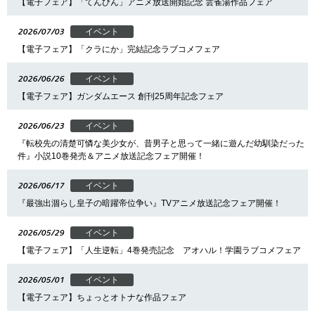
【電子フェア】「てんびん」アニメ放送開始記念 雲雀湯作品フェア
2026/07/03
イベント
【電子フェア】「クラにか」完結記念ラブコメフェア
2026/06/26
イベント
【電子フェア】ガンダムエース 創刊25周年記念フェア
2026/06/23
イベント
『転校先の清楚可憐な美少女が、昔男子と思って一緒に遊んだ幼馴染だった
件』小説10巻発売＆アニメ放送記念フェア開催！
2026/06/17
イベント
『最強出涸らし皇子の暗躍帝位争い』TVアニメ放送記念フェア開催！
2026/05/29
イベント
【電子フェア】「人生逆転」4巻発売記念 アオハル！学園ラブコメフェア
2026/05/01
イベント
【電子フェア】ちょっとオトナな作品フェア