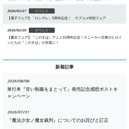
2026/02/27
イベント
【電子フェア】「ロシデレ」5周年記念！ ラブコメ特別フェア
2026/02/20
イベント
【書店フェア】『このすば』アニメ10周年記念！スニーカー文庫のヒロイ
ンたちが『このすば』の衣装に！
新着記事
2026/08/08
単行本『甘い制服をまとって』発売記念感想ポストキ
ャンペーン
2026/07/31
『魔法少女ノ魔女裁判』についてのお詫びと訂正