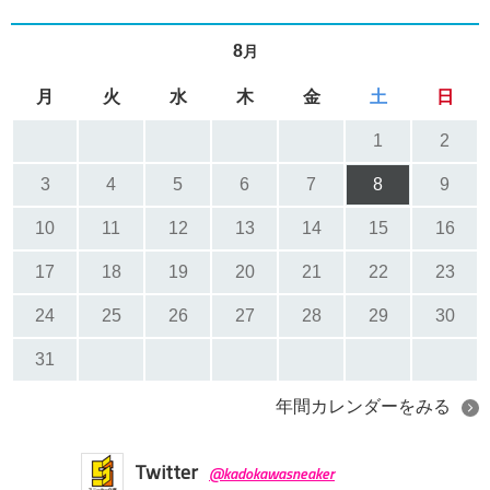
8
月
月
火
水
木
金
土
日
1
2
3
4
5
6
7
8
9
10
11
12
13
14
15
16
17
18
19
20
21
22
23
24
25
26
27
28
29
30
31
年間カレンダーをみる
Twitter
@kadokawasneaker