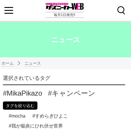
毎月1日発売!!
ニュース
ホーム
ニュース
選択されているタグ
MikaPikazo
キャンペーン
タグを絞り込む
mocha
すめらぎひよこ
我が焔炎にひれ伏せ世界