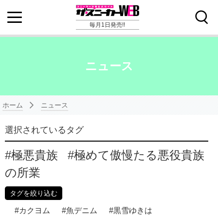
毎月1日発売!!
ニュース
ホーム
ニュース
選択されているタグ
極悪貴族
極めて傲慢たる悪役貴族
の所業
タグを絞り込む
カクヨム
魚デニム
黒雪ゆきは