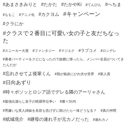
#あまさきみりと
#たかた
#たかやKi
#へちま
#てんびん
#キャンペーン
#カクヨム
#ももこ
#アニメ化
#クラにか
#クラスで２番目に可愛い女の子と友だちなっ
た
#ラブコメ
#スニーカー大賞
#ファンタジー
#マジエク
#ロシデレ
#勇者パーティーをクビになったので故郷に帰ったら、メンバー全員がついてき
たんだが
#忘れさせてよ後輩くん
#我が焔炎にひれ伏せ世界
#新人賞
#日向あずり
#時々ボソッとロシア語でデレる隣のアーリャさん
#最強出涸らし皇子の暗躍帝位争い
#燦々SUN
#男嫌いな美人姉妹を名前も告げずに助けたら一体どうなる？
#真の仲間
#紙城境介
#継母の連れ子が元カノだった
#連れカノ