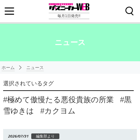
毎月1日発売!!
ニュース
ホーム
ニュース
選択されているタグ
極めて傲慢たる悪役貴族の所業
黒
雪ゆきは
カクヨム
2026/07/31
編集部より