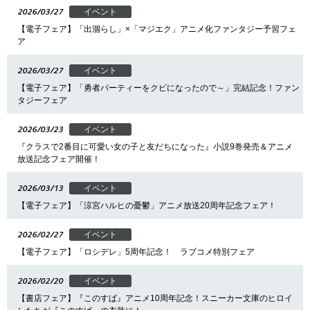
2026/03/27
イベント
【電子フェア】「出涸らし」×「マジエク」アニメ化ファンタジー予習フェ
ア
2026/03/27
イベント
【電子フェア】「勇者パーティーをクビになったので～」完結記念！ファン
タジーフェア
2026/03/23
イベント
『クラスで2番目に可愛い女の子と友だちになった』小説9巻発売＆アニメ
放送記念フェア開催！
2026/03/13
イベント
【電子フェア】「涼宮ハルヒの憂鬱」アニメ放送20周年記念フェア！
2026/02/27
イベント
【電子フェア】「ロシデレ」5周年記念！ ラブコメ特別フェア
2026/02/20
イベント
【書店フェア】『このすば』アニメ10周年記念！スニーカー文庫のヒロイ