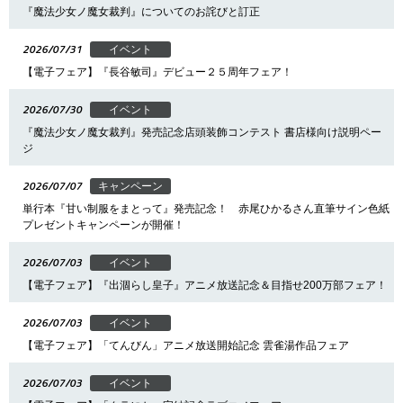
『魔法少女ノ魔女裁判』についてのお詫びと訂正
2026/07/31
イベント
【電子フェア】『長谷敏司』デビュー２５周年フェア！
2026/07/30
イベント
『魔法少女ノ魔女裁判』発売記念店頭装飾コンテスト 書店様向け説明ペー
ジ
2026/07/07
キャンペーン
単行本『甘い制服をまとって』発売記念！ 赤尾ひかるさん直筆サイン色紙
プレゼントキャンペーンが開催！
2026/07/03
イベント
【電子フェア】『出涸らし皇子』アニメ放送記念＆目指せ200万部フェア！
2026/07/03
イベント
【電子フェア】「てんびん」アニメ放送開始記念 雲雀湯作品フェア
2026/07/03
イベント