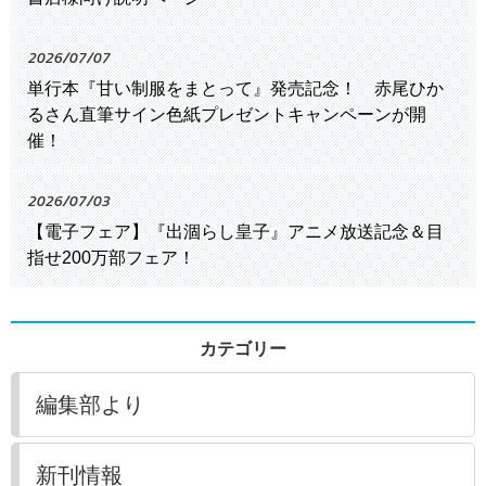
2026/07/07
単行本『甘い制服をまとって』発売記念！ 赤尾ひか
るさん直筆サイン色紙プレゼントキャンペーンが開
催！
2026/07/03
【電子フェア】『出涸らし皇子』アニメ放送記念＆目
指せ200万部フェア！
カテゴリー
編集部より
新刊情報