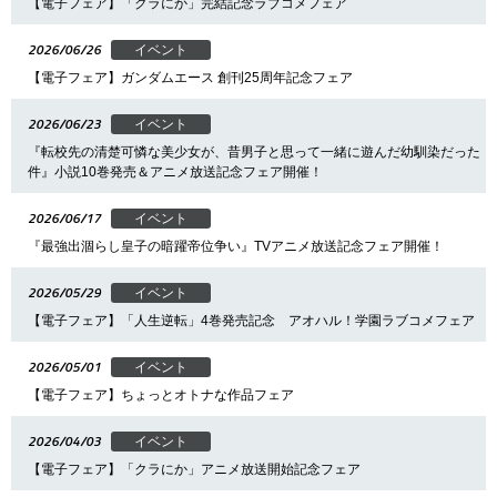
【電子フェア】「クラにか」完結記念ラブコメフェア
2026/06/26
イベント
【電子フェア】ガンダムエース 創刊25周年記念フェア
2026/06/23
イベント
『転校先の清楚可憐な美少女が、昔男子と思って一緒に遊んだ幼馴染だった
件』小説10巻発売＆アニメ放送記念フェア開催！
2026/06/17
イベント
『最強出涸らし皇子の暗躍帝位争い』TVアニメ放送記念フェア開催！
2026/05/29
イベント
【電子フェア】「人生逆転」4巻発売記念 アオハル！学園ラブコメフェア
2026/05/01
イベント
【電子フェア】ちょっとオトナな作品フェア
2026/04/03
イベント
【電子フェア】「クラにか」アニメ放送開始記念フェア