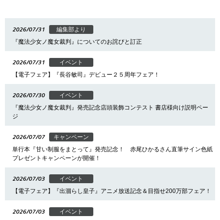
2026/07/31
編集部より
『魔法少女ノ魔女裁判』についてのお詫びと訂正
2026/07/31
イベント
【電子フェア】『長谷敏司』デビュー２５周年フェア！
2026/07/30
イベント
『魔法少女ノ魔女裁判』発売記念店頭装飾コンテスト 書店様向け説明ペー
ジ
2026/07/07
キャンペーン
単行本『甘い制服をまとって』発売記念！ 赤尾ひかるさん直筆サイン色紙
プレゼントキャンペーンが開催！
2026/07/03
イベント
【電子フェア】『出涸らし皇子』アニメ放送記念＆目指せ200万部フェア！
2026/07/03
イベント