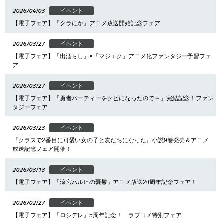
2026/04/03
イベント
【電子フェア】「クラにか」アニメ放送開始記念フェア
2026/03/27
イベント
【電子フェア】「出涸らし」×「マジエク」アニメ化ファンタジー予習フェ
ア
2026/03/27
イベント
【電子フェア】「勇者パーティーをクビになったので～」完結記念！ファン
タジーフェア
2026/03/23
イベント
『クラスで2番目に可愛い女の子と友だちになった』小説9巻発売＆アニメ
放送記念フェア開催！
2026/03/13
イベント
【電子フェア】「涼宮ハルヒの憂鬱」アニメ放送20周年記念フェア！
2026/02/27
イベント
【電子フェア】「ロシデレ」5周年記念！ ラブコメ特別フェア