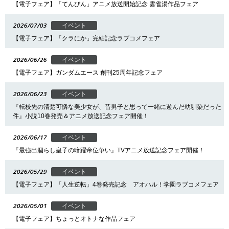
【電子フェア】「てんびん」アニメ放送開始記念 雲雀湯作品フェア
2026/07/03
イベント
【電子フェア】「クラにか」完結記念ラブコメフェア
2026/06/26
イベント
【電子フェア】ガンダムエース 創刊25周年記念フェア
2026/06/23
イベント
『転校先の清楚可憐な美少女が、昔男子と思って一緒に遊んだ幼馴染だった
件』小説10巻発売＆アニメ放送記念フェア開催！
2026/06/17
イベント
『最強出涸らし皇子の暗躍帝位争い』TVアニメ放送記念フェア開催！
2026/05/29
イベント
【電子フェア】「人生逆転」4巻発売記念 アオハル！学園ラブコメフェア
2026/05/01
イベント
【電子フェア】ちょっとオトナな作品フェア