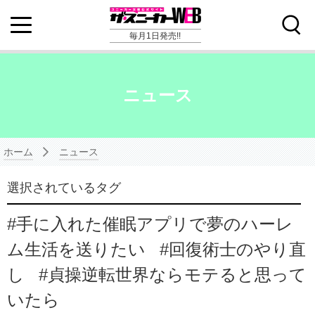
毎月1日発売!!
ニュース
ホーム
ニュース
選択されているタグ
手に入れた催眠アプリで夢のハーレ
ム生活を送りたい
回復術士のやり直
し
貞操逆転世界ならモテると思って
いたら