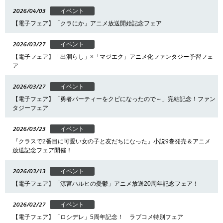
2026/04/03
イベント
【電子フェア】「クラにか」アニメ放送開始記念フェア
2026/03/27
イベント
【電子フェア】「出涸らし」×「マジエク」アニメ化ファンタジー予習フェ
ア
2026/03/27
イベント
【電子フェア】「勇者パーティーをクビになったので～」完結記念！ファン
タジーフェア
2026/03/23
イベント
『クラスで2番目に可愛い女の子と友だちになった』小説9巻発売＆アニメ
放送記念フェア開催！
2026/03/13
イベント
【電子フェア】「涼宮ハルヒの憂鬱」アニメ放送20周年記念フェア！
2026/02/27
イベント
【電子フェア】「ロシデレ」5周年記念！ ラブコメ特別フェア