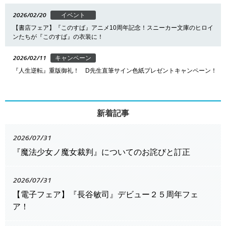
2026/02/20
イベント
【書店フェア】『このすば』アニメ10周年記念！スニーカー文庫のヒロイ
ンたちが『このすば』の衣装に！
2026/02/11
キャンペーン
『人生逆転』重版御礼！ D先生直筆サイン色紙プレゼントキャンペーン！
新着記事
2026/07/31
『魔法少女ノ魔女裁判』についてのお詫びと訂正
2026/07/31
【電子フェア】『長谷敏司』デビュー２５周年フェ
ア！