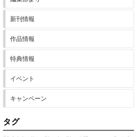
新刊情報
作品情報
特典情報
イベント
キャンペーン
タグ