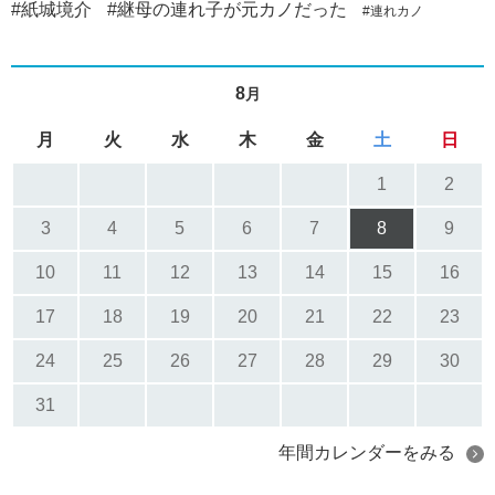
#紙城境介
#継母の連れ子が元カノだった
#連れカノ
8
月
月
火
水
木
金
土
日
1
2
3
4
5
6
7
8
9
10
11
12
13
14
15
16
17
18
19
20
21
22
23
24
25
26
27
28
29
30
31
年間カレンダーをみる