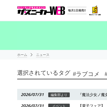
毎月1日発売!!
ホーム
ニュース
選択されているタグ
ラブコメ
2026/07/31
『魔法少女ノ魔
編集部より
2026/07/31
【電子フェア】
イベント