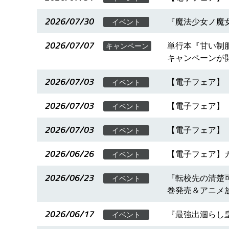
2026/07/30
『魔法少女ノ魔
イベント
2026/07/07
単行本『甘い制
キャンペーン
キャンペーンが
2026/07/03
【電子フェア】
イベント
2026/07/03
【電子フェア】
イベント
2026/07/03
【電子フェア】
イベント
2026/06/26
【電子フェア】ガ
イベント
2026/06/23
『転校先の清楚
イベント
巻発売＆アニメ
2026/06/17
『最強出涸らし
イベント