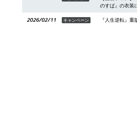
のすば』の衣装
2026/02/11
『人生逆転』重
キャンペーン