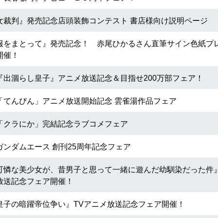
女裁判』発売記念店頭装飾コンテスト 書店様向け説明ページ
服をまとって』発売記念！ 赤尾ひかるさん直筆サイン色紙プ
開催！
『出涸らし皇子』アニメ放送記念＆目指せ200万部フェア！
「てんびん」アニメ放送開始記念 雲雀湯作品フェア
「クラにか」完結記念ラブコメフェア
ンダムエース 創刊25周年記念フェア
可憐な美少女が、昔男子と思って一緒に遊んだ幼馴染だった件』
放送記念フェア開催！
皇子の暗躍帝位争い』TVアニメ放送記念フェア開催！