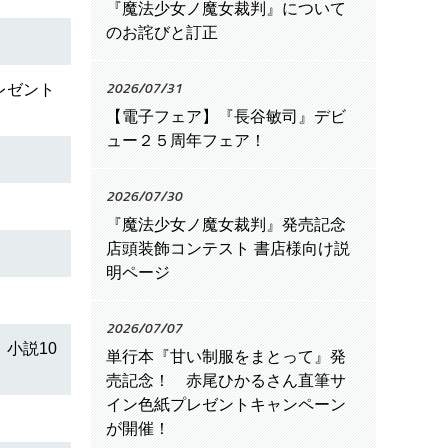
『魔法少女ノ魔女裁判』について
のお詫びと訂正
2026/07/31
レゼント
【電子フェア】『長谷敏司』デビ
ュー２５周年フェア！
2026/07/30
『魔法少女ノ魔女裁判』発売記念
店頭装飾コンテスト 書店様向け説
明ページ
2026/07/07
小説10
単行本『甘い制服をまとって』発
売記念！ 赤尾ひかるさん直筆サ
イン色紙プレゼントキャンペーン
が開催！