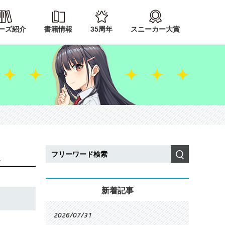
ーズ紹介
書籍情報
35周年
スニーカー大賞
た
検索
新着記事
2026/07/31