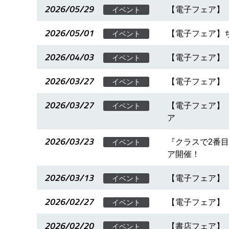
2026/05/29
【電子フェア】
イベント
2026/05/01
【電子フェア】
イベント
2026/04/03
【電子フェア】
イベント
2026/03/27
【電子フェア】
イベント
2026/03/27
【電子フェア】
イベント
ア
2026/03/23
『クラスで2番
イベント
ア開催！
2026/03/13
【電子フェア】
イベント
2026/02/27
【電子フェア】
イベント
2026/02/20
【書店フェア】
イベント