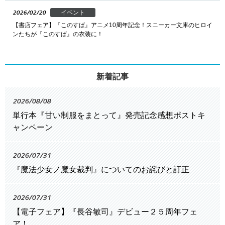
2026/02/20
イベント
【書店フェア】『このすば』アニメ10周年記念！スニーカー文庫のヒロイ
ンたちが『このすば』の衣装に！
新着記事
2026/08/08
単行本『甘い制服をまとって』発売記念感想ポストキ
ャンペーン
2026/07/31
『魔法少女ノ魔女裁判』についてのお詫びと訂正
2026/07/31
【電子フェア】『長谷敏司』デビュー２５周年フェ
ア！