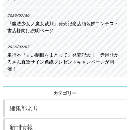
2026/07/30
『魔法少女ノ魔女裁判』発売記念店頭装飾コンテスト
書店様向け説明ページ
2026/07/07
単行本『甘い制服をまとって』発売記念！ 赤尾ひか
るさん直筆サイン色紙プレゼントキャンペーンが開
催！
カテゴリー
編集部より
新刊情報