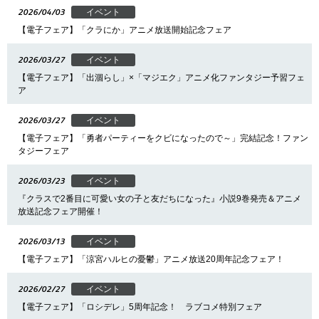
2026/04/03
イベント
【電子フェア】「クラにか」アニメ放送開始記念フェア
2026/03/27
イベント
【電子フェア】「出涸らし」×「マジエク」アニメ化ファンタジー予習フェ
ア
2026/03/27
イベント
【電子フェア】「勇者パーティーをクビになったので～」完結記念！ファン
タジーフェア
2026/03/23
イベント
『クラスで2番目に可愛い女の子と友だちになった』小説9巻発売＆アニメ
放送記念フェア開催！
2026/03/13
イベント
【電子フェア】「涼宮ハルヒの憂鬱」アニメ放送20周年記念フェア！
2026/02/27
イベント
【電子フェア】「ロシデレ」5周年記念！ ラブコメ特別フェア