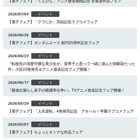
【電子フェア】「てんびん」アニメ放送開始記念 雲雀湯作品フェア
2026/07/03
イベント
【電子フェア】「クラにか」完結記念ラブコメフェア
2026/06/26
イベント
【電子フェア】ガンダムエース 創刊25周年記念フェア
2026/06/23
イベント
『転校先の清楚可憐な美少女が、昔男子と思って一緒に遊んだ幼馴染だった
件』小説10巻発売＆アニメ放送記念フェア開催！
2026/06/17
イベント
『最強出涸らし皇子の暗躍帝位争い』TVアニメ放送記念フェア開催！
2026/05/29
イベント
【電子フェア】「人生逆転」4巻発売記念 アオハル！学園ラブコメフェア
2026/05/01
イベント
【電子フェア】ちょっとオトナな作品フェア