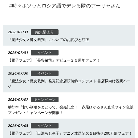
時々ボソッとロシア語でデレる隣のアーリャさん
2026/07/31
編集部より
『魔法少女ノ魔女裁判』についてのお詫びと訂正
2026/07/31
イベント
【電子フェア】『長谷敏司』デビュー２５周年フェア！
2026/07/30
イベント
『魔法少女ノ魔女裁判』発売記念店頭装飾コンテスト 書店様向け説明ペー
ジ
2026/07/07
キャンペーン
単行本『甘い制服をまとって』発売記念！ 赤尾ひかるさん直筆サイン色紙
プレゼントキャンペーンが開催！
2026/07/03
イベント
【電子フェア】『出涸らし皇子』アニメ放送記念＆目指せ200万部フェア！