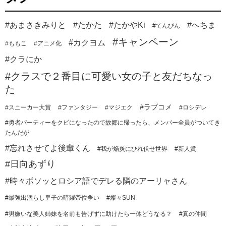
#あまさきみりと
#たかた
#たかやKi
#へちま
#てんびん
#キャンペーン
#カクヨム
#ももこ
#アニメ化
#クラにか
#クラスで２番目に可愛い女の子と友だちなっ
た
#ラブコメ
#スニーカー大賞
#ファンタジー
#マジエク
#ロシデレ
#勇者パーティーをクビになったので故郷に帰ったら、メンバー全員がついてき
たんだが
#忘れさせてよ後輩くん
#我が焔炎にひれ伏せ世界
#新人賞
#日向あずり
#時々ボソッとロシア語でデレる隣のアーリャさん
#最強出涸らし皇子の暗躍帝位争い
#燦々SUN
#男嫌いな美人姉妹を名前も告げずに助けたら一体どうなる？
#真の仲間