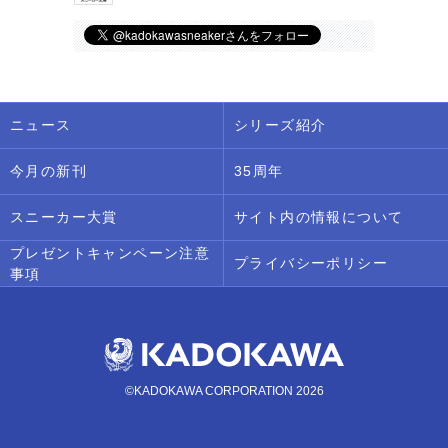
ニュース
シリーズ紹介
今月の新刊
35周年
スニーカー大賞
サイト内の情報について
プレゼントキャンペーン注意
プライバシーポリシー
事項
©KADOKAWA CORPORATION 2026