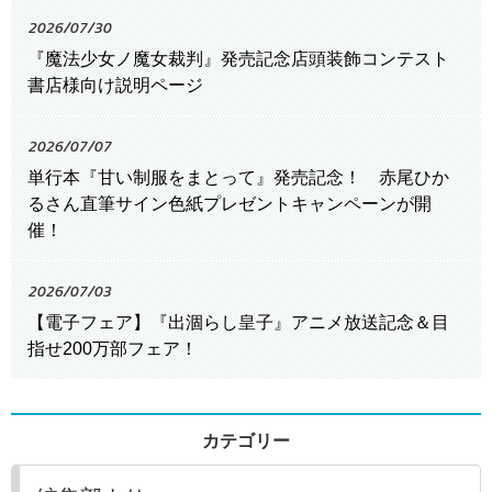
2026/07/30
『魔法少女ノ魔女裁判』発売記念店頭装飾コンテスト
書店様向け説明ページ
2026/07/07
単行本『甘い制服をまとって』発売記念！ 赤尾ひか
るさん直筆サイン色紙プレゼントキャンペーンが開
催！
2026/07/03
【電子フェア】『出涸らし皇子』アニメ放送記念＆目
指せ200万部フェア！
カテゴリー