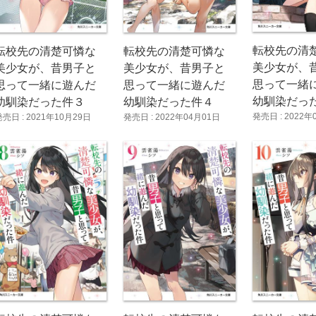
転校先の清
転校先の清楚可憐な
転校先の清楚可憐な
美少女が、
美少女が、昔男子と
美少女が、昔男子と
思って一緒
思って一緒に遊んだ
思って一緒に遊んだ
幼馴染だっ
幼馴染だった件３
幼馴染だった件４
発売日 : 2022年
発売日 : 2021年10月29日
発売日 : 2022年04月01日