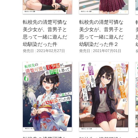
転校先の清楚可憐な
転校先の清楚可憐な
美少女が、昔男子と
美少女が、昔男子と
思って一緒に遊んだ
思って一緒に遊んだ
幼馴染だった件
幼馴染だった件２
発売日 : 2021年02月27日
発売日 : 2021年07月01日