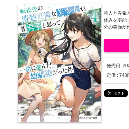
隼人と春希
休みを堪能
分の笑顔が
発売日 :
2
定価 : 7