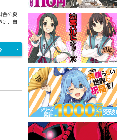
田舎の夏
希は、自
る