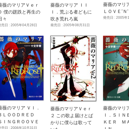
薔薇のマリア
薔薇のマリアＶｅｒ
薔薇のマリア ＩＩ
ＬＯＶＥ’Ｎ
０ 僕の蹉跌と再生の
Ｉ．荒ぶる者どもに
発売日 : 2005年
日々
吹き荒れろ嵐
発売日 : 2005年04月28日
発売日 : 2005年08月31日
薔薇のマリア ＶＩ．
薔薇のマリア
薔薇のマリアＶｅｒ
ＢＬＯＯＤＲＥＤ
Ｉ．ＳＩＮ
２ この歌よ届けとば
ＳＩＮＧＲＯＯＶＥ
ＫＥＲ Ｍ
かりに僕らは歌って
発売日 : 2006年10月31日
ＩＮ