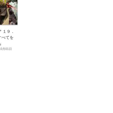
 １９．
すべてを
も
10月01日