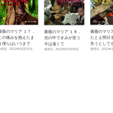
薔薇のマリア １７．
薔薇のマリア
薔薇のマリア １８．
この痛みを抱えたま
たとえ明日
光の中できみが笑う
ま僕らはいつまで
失うとして
今は遠くて
発売日 : 2012年03月31日
発売日 : 2013年
発売日 : 2013年03月30日