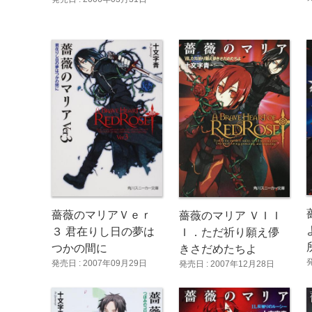
薔薇のマリアＶｅｒ
薔薇のマリア ＶＩＩ
３ 君在りし日の夢は
Ｉ．ただ祈り願え儚
つかの間に
きさだめたちよ
発売日 : 2007年09月29日
発売日 : 2007年12月28日