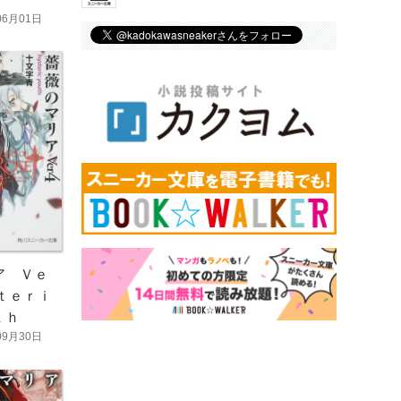
06月01日
ア Ｖｅ
ｔｅｒｉ
ｔｈ
09月30日