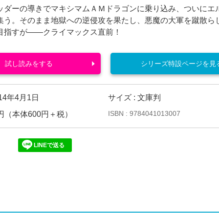
ッダーの導きでマキシマムＡＭドラゴンに乗り込み、ついにエ
集う。そのまま地獄への逆侵攻を果たし、悪魔の大軍を蹴散ら
目指すが――クライマックス直前！
試し読みをする
シリーズ特設ページを見
014年4月1日
サイズ : 文庫判
ISBN : 9784041013007
60円（本体600円＋税）
LINEで送る