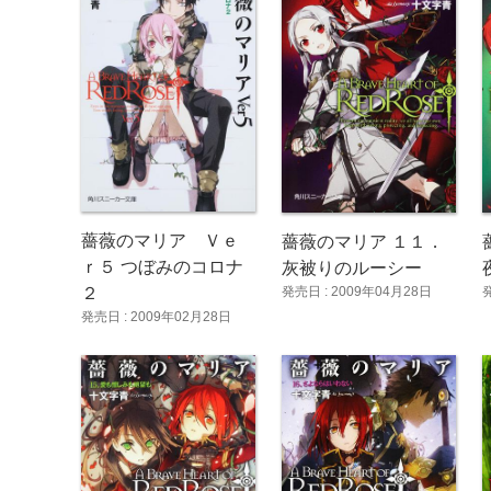
薔薇のマリア Ｖｅ
薔薇のマリア １１．
ｒ５ つぼみのコロナ
灰被りのルーシー
発売日 : 2009年04月28日
２
発売日 : 2009年02月28日