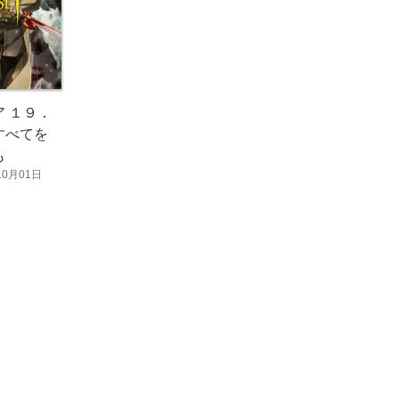
 １９．
すべてを
も
10月01日