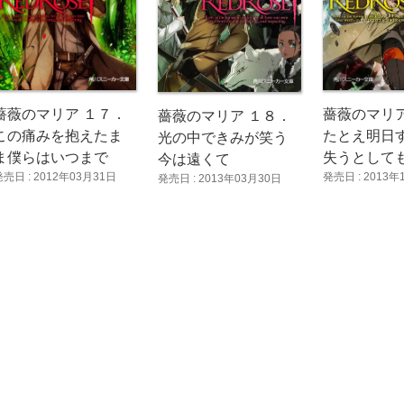
薔薇のマリア １７．
薔薇のマリア
薔薇のマリア １８．
この痛みを抱えたま
たとえ明日
光の中できみが笑う
ま僕らはいつまで
失うとして
今は遠くて
発売日 : 2012年03月31日
発売日 : 2013年
発売日 : 2013年03月30日