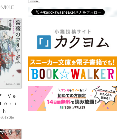
06月01日
ア Ｖｅ
ｔｅｒｉ
ｔｈ
09月30日