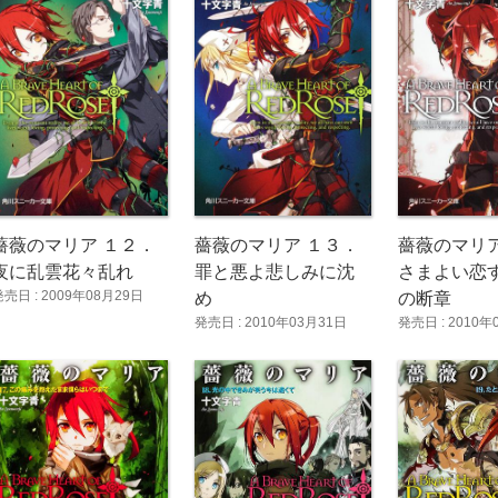
薔薇のマリア
薔薇のマリア １２．
薔薇のマリア １３．
さまよい恋
夜に乱雲花々乱れ
罪と悪よ悲しみに沈
発売日 : 2009年08月29日
の断章
め
発売日 : 2010年
発売日 : 2010年03月31日