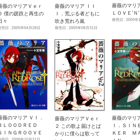
薔薇のマリア
薔薇のマリアＶｅｒ
薔薇のマリア ＩＩ
ＬＯＶＥ’Ｎ
０ 僕の蹉跌と再生の
Ｉ．荒ぶる者どもに
発売日 : 2005年
日々
吹き荒れろ嵐
発売日 : 2005年04月28日
発売日 : 2005年08月31日
薔薇のマリア ＶＩ．
薔薇のマリア
薔薇のマリアＶｅｒ
ＢＬＯＯＤＲＥＤ
Ｉ．ＳＩＮ
２ この歌よ届けとば
ＳＩＮＧＲＯＯＶＥ
ＫＥＲ Ｍ
かりに僕らは歌って
発売日 : 2006年10月31日