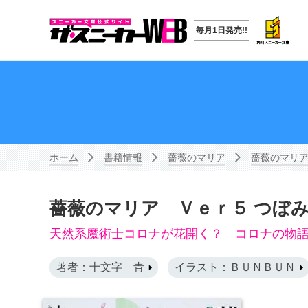
毎月1日発売!!
ホーム
書籍情報
薔薇のマリア
薔薇のマリア
薔薇のマリア Ｖｅｒ５ つぼ
天然系魔術士コロナが花開く？ コロナの物
著者：十文字 青
イラスト：ＢＵＮＢＵＮ