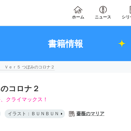
ホーム
ニュース
シリ
書籍情報
 Ｖｅｒ５ つぼみのコロナ２
みのコロナ２
語、クライマックス！
イラスト：ＢＵＮＢＵＮ
薔薇のマリア