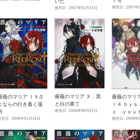
ＩＮ
いた
発売日 : 2007年
発売日 : 2007年01月31日
薔薇のマリア Ｘ．黒
薔薇のマリア ＩＸさ
薔薇のマリ
と白の果て
よならの行き着く場
ｒ４ ｈｙｓ
発売日 : 2008年08月01日
所
ｃ ｙｏｕ
発売日 : 2008年01月31日
発売日 : 2008年