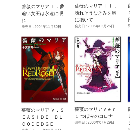
薔薇のマリア ＩＩ．
薔薇のマリア Ｉ．夢
壊れそうなきみを胸
追い女王は永遠に眠
に抱いて
れ
発売日 : 2005年02月26日
発売日 : 2004年11月30日
薔薇のマリアＶｅｒ
薔薇のマリア Ｖ．Ｓ
１ つぼみのコロナ
ＥＡＳＩＤＥ ＢＬ
発売日 : 2006年07月29日
ＯＯＤＥＤＧＥ