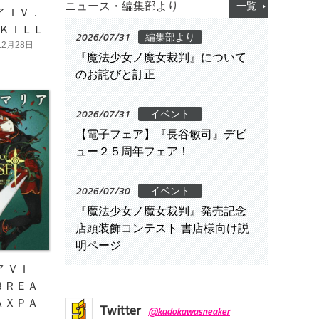
ニュース・編集部より
一覧
 ＩＶ．
’ＫＩＬＬ
2026/07/31
編集部より
12月28日
『魔法少女ノ魔女裁判』について
のお詫びと訂正
2026/07/31
イベント
【電子フェア】『長谷敏司』デビ
ュー２５周年フェア！
2026/07/30
イベント
『魔法少女ノ魔女裁判』発売記念
店頭装飾コンテスト 書店様向け説
明ページ
 ＶＩ
ＢＲＥＡ
ＡＸＰＡ
Twitter
@kadokawasneaker