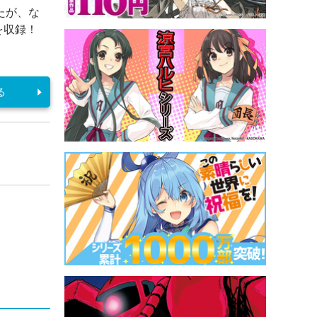
たが、な
本を収録！
る