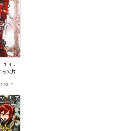
 １４．
する欠片
07月31日