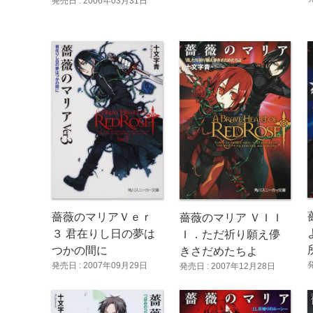
発売日 : 2006年03月31日
薔薇のマリアＶｅｒ
薔薇のマリア ＶＩＩ
３ 君在りし日の夢は
Ｉ．ただ祈り願え儚
つかの間に
きさだめたちよ
発売日 : 2007年09月29日
発売日 : 2007年12月28日