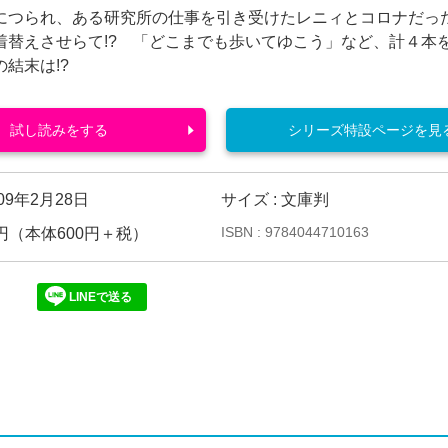
につられ、ある研究所の仕事を引き受けたレニィとコロナだっ
着替えさせらて!? 「どこまでも歩いてゆこう」など、計４
結末は!?
試し読みをする
シリーズ特設ページを見
009年2月28日
サイズ : 文庫判
ISBN : 9784044710163
30円（本体600円＋税）
LINEで送る