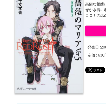
高額な報酬
ぜか水着に
コロナの恋の
発売日 :
2
定価 : 6