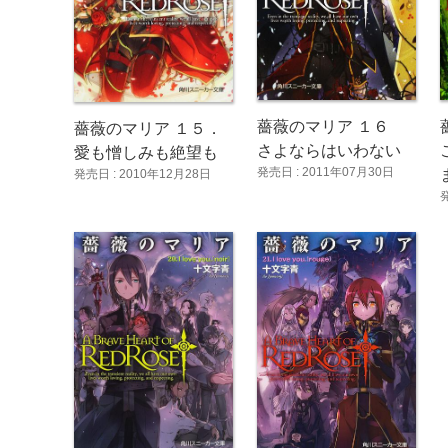
薔薇のマリア １６
薔薇のマリア １５．
さよならはいわない
愛も憎しみも絶望も
発売日 : 2011年07月30日
発売日 : 2010年12月28日