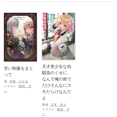
天才美少女な幼
甘い制服をまと
馴染のくせに、
って
なんで俺の前で
著 :
赤尾 ひかる
だけそんなにス
イラスト :
館田 ダ
ン
キだらけなんだ
よ
著者 :
五木 友人
イラスト :
館田 ダ
ン