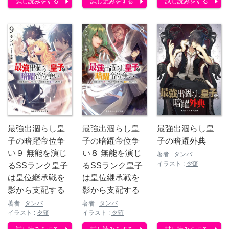
試し読みをする
試し読みをする
試し読みをする
最強出涸らし皇
最強出涸らし皇
最強出涸らし皇
子の暗躍外典
子の暗躍帝位争
子の暗躍帝位争
い９ 無能を演じ
い８ 無能を演じ
著者 :
タンバ
イラスト :
夕薙
るSSランク皇子
るSSランク皇子
は皇位継承戦を
は皇位継承戦を
影から支配する
影から支配する
著者 :
タンバ
著者 :
タンバ
イラスト :
夕薙
イラスト :
夕薙