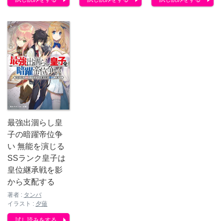
最強出涸らし皇
子の暗躍帝位争
い 無能を演じる
SSランク皇子は
皇位継承戦を影
から支配する
著者 :
タンバ
イラスト :
夕薙
試し読みをする