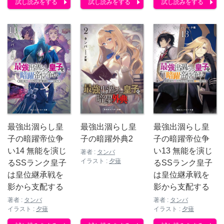
試し読みをする
試し読みをする
試し読みをする
最強出涸らし皇
最強出涸らし皇
最強出涸らし皇
子の暗躍帝位争
子の暗躍外典2
子の暗躍帝位争
い14 無能を演じ
い13 無能を演じ
著者 :
タンバ
イラスト :
夕薙
るSSランク皇子
るSSランク皇子
は皇位継承戦を
は皇位継承戦を
影から支配する
影から支配する
著者 :
タンバ
著者 :
タンバ
イラスト :
夕薙
イラスト :
夕薙