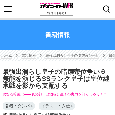
毎月1日発売!!
書籍情報
ホーム
書籍情報
最強出涸らし皇子の暗躍帝位争い
最
最強出涸らし皇子の暗躍帝位争い６
無能を演じるSSランク皇子は皇位継
承戦を影から支配する
次なる暗躍は――表の顔、出涸らし皇子の実力を知らしめろ！？
著者：タンバ
イラスト：夕薙