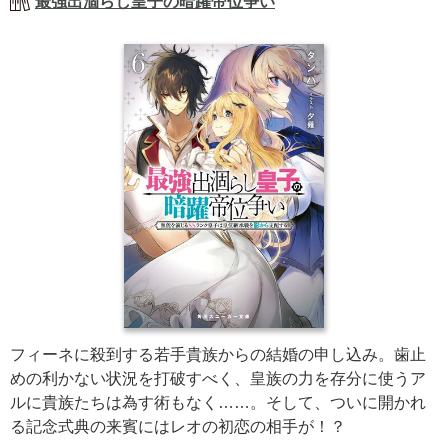
最強出涸らし皇子の暗躍帝位争い
フィーネに殺到する若手貴族からの結婚の申し込み。歯止
めの利かない状況を打破すべく、皇族の力を存分に使うア
ルに貴族たちは為す術もなく……。そして、ついに開かれ
る記念式典の来賓にはレオの初恋の相手が！？