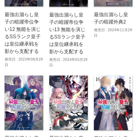
最強出涸らし皇
最強出涸らし皇
最強出涸らし皇
子の暗躍帝位争
子の暗躍外典2
子の暗躍帝位争
い12 無能を演じ
い13 無能を演じ
発売日 : 2024年11月29
日
るSSランク皇子
るSSランク皇子
は皇位継承戦を
は皇位継承戦を
影から支配する
影から支配する
発売日 : 2023年09月29
発売日 : 2024年03月29
日
日