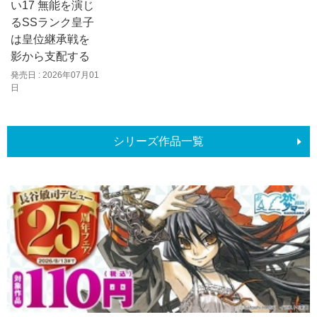
い17 無能を演じ
るSSランク皇子
は皇位継承戦を
影から支配する
発売日 : 2026年07月01
日
シリーズ作品一覧