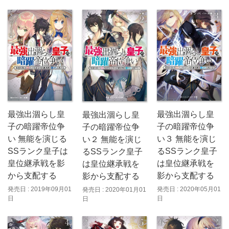
最強出涸らし皇
最強出涸らし皇
最強出涸らし皇
子の暗躍帝位争
子の暗躍帝位争
子の暗躍帝位争
い 無能を演じる
い３ 無能を演じ
い２ 無能を演じ
SSランク皇子は
るSSランク皇子
るSSランク皇子
皇位継承戦を影
は皇位継承戦を
は皇位継承戦を
から支配する
影から支配する
影から支配する
発売日 : 2019年09月01
発売日 : 2020年05月01
発売日 : 2020年01月01
日
日
日