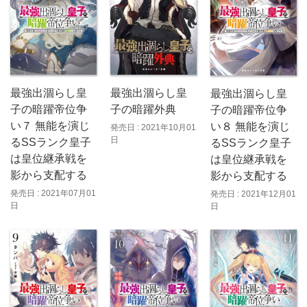
最強出涸らし皇
最強出涸らし皇
最強出涸らし皇
子の暗躍帝位争
子の暗躍外典
子の暗躍帝位争
い７ 無能を演じ
い８ 無能を演じ
発売日 : 2021年10月01
日
るSSランク皇子
るSSランク皇子
は皇位継承戦を
は皇位継承戦を
影から支配する
影から支配する
発売日 : 2021年07月01
発売日 : 2021年12月01
日
日