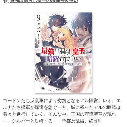
最強出涸らし皇子の暗躍帝位争い
ゴードンたち反乱軍により劣勢となるアル陣営。レオ、エ
ルナたち援軍が帰還を急ぐ一方、城に残ったアルの暗躍は
着々と進行していく。そんな中、王国の守護聖竜が現れ
――シルバーと対峙する！ 帝都反乱編、終幕!!