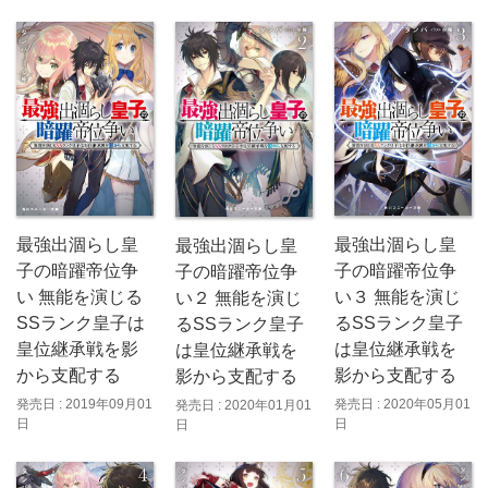
最強出涸らし皇
最強出涸らし皇
最強出涸らし皇
子の暗躍帝位争
子の暗躍帝位争
子の暗躍帝位争
い 無能を演じる
い３ 無能を演じ
い２ 無能を演じ
SSランク皇子は
るSSランク皇子
るSSランク皇子
皇位継承戦を影
は皇位継承戦を
は皇位継承戦を
から支配する
影から支配する
影から支配する
発売日 : 2019年09月01
発売日 : 2020年05月01
発売日 : 2020年01月01
日
日
日