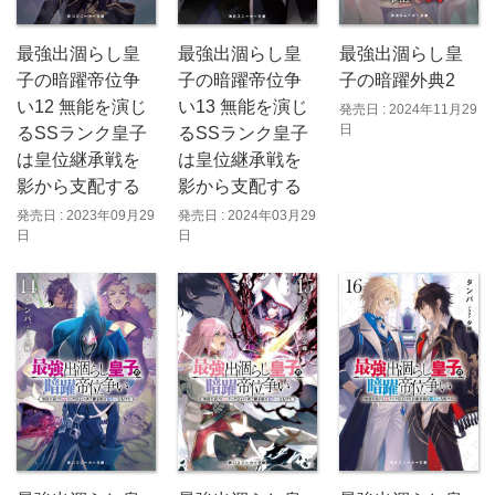
最強出涸らし皇
最強出涸らし皇
最強出涸らし皇
子の暗躍帝位争
子の暗躍外典2
子の暗躍帝位争
い12 無能を演じ
い13 無能を演じ
発売日 : 2024年11月29
日
るSSランク皇子
るSSランク皇子
は皇位継承戦を
は皇位継承戦を
影から支配する
影から支配する
発売日 : 2023年09月29
発売日 : 2024年03月29
日
日