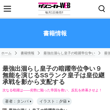
毎月1日発売!!
書籍情報
ホーム
書籍情報
最強出涸らし皇子の暗躍帝位争い
最
最強出涸らし皇子の暗躍帝位争い９
無能を演じるSSランク皇子は皇位継
承戦を影から支配する
次なる暗躍は――劣勢に陥った帝国を救い、反乱を終幕させよ！
著者：タンバ
イラスト：夕薙