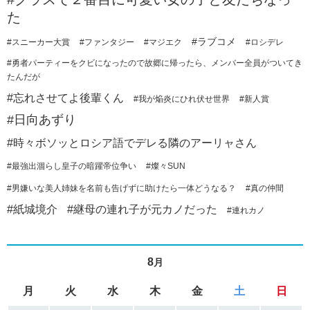
た
#ラブコメ
#スニーカー大賞
#ファンタジー
#マジエク
#ロシデレ
#勇者パーティーをクビになったので故郷に帰ったら、メンバー全員がついてき
たんだが
#忘れさせてよ後輩くん
#我が焔炎にひれ伏せ世界
#新人賞
#日向あずり
#時々ボソッとロシア語でデレる隣のアーリャさん
#最強出涸らし皇子の暗躍帝位争い
#燦々SUN
#男嫌いな美人姉妹を名前も告げずに助けたら一体どうなる？
#真の仲間
#紙城境介
#継母の連れ子が元カノだった
#連れカノ
8
月
月
火
水
木
金
土
日