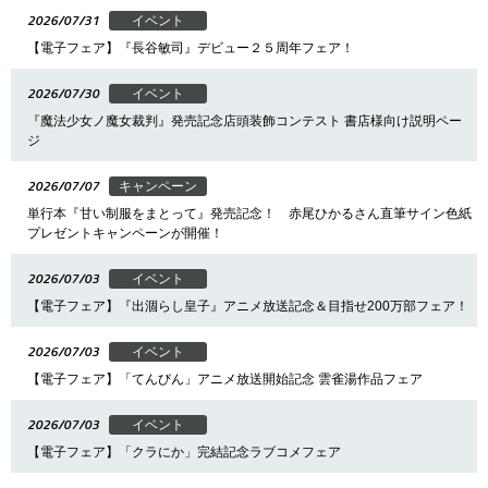
2026/07/31
イベント
【電子フェア】『長谷敏司』デビュー２５周年フェア！
2026/07/30
イベント
『魔法少女ノ魔女裁判』発売記念店頭装飾コンテスト 書店様向け説明ペー
ジ
2026/07/07
キャンペーン
単行本『甘い制服をまとって』発売記念！ 赤尾ひかるさん直筆サイン色紙
プレゼントキャンペーンが開催！
2026/07/03
イベント
【電子フェア】『出涸らし皇子』アニメ放送記念＆目指せ200万部フェア！
2026/07/03
イベント
【電子フェア】「てんびん」アニメ放送開始記念 雲雀湯作品フェア
2026/07/03
イベント
【電子フェア】「クラにか」完結記念ラブコメフェア