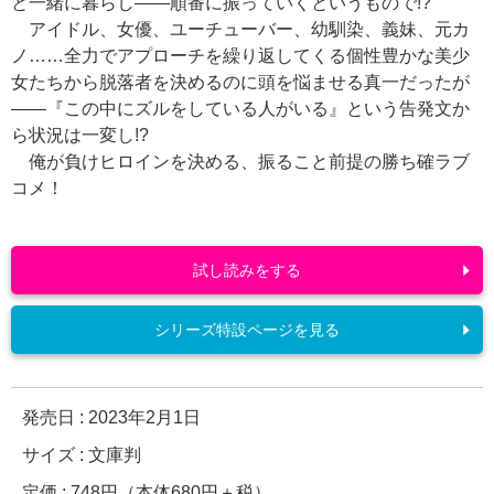
と一緒に暮らし――順番に振っていくというもので!?
アイドル、女優、ユーチューバー、幼馴染、義妹、元カ
ノ……全力でアプローチを繰り返してくる個性豊かな美少
女たちから脱落者を決めるのに頭を悩ませる真一だったが
――『この中にズルをしている人がいる』という告発文か
ら状況は一変し!?
俺が負けヒロインを決める、振ること前提の勝ち確ラブ
コメ！
試し読みをする
シリーズ特設ページを見る
発売日 :
2023年2月1日
サイズ : 文庫判
定価 : 748円（本体680円＋税）