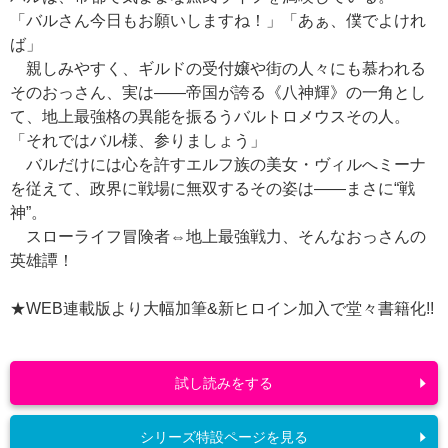
「バルさん今日もお願いしますね！」「あぁ、僕でよけれ
ば」
親しみやすく、ギルドの受付嬢や街の人々にも慕われる
そのおっさん、実は――帝国が誇る《八神輝》の一角とし
て、地上最強格の異能を振るうバルトロメウスその人。
「それではバル様、参りましょう」
バルだけには心を許すエルフ族の美女・ヴィルへミーナ
を従えて、政界に戦場に無双するその姿は――まさに“戦
神”。
スローライフ冒険者⇔地上最強戦力、そんなおっさんの
英雄譚！
★WEB連載版より大幅加筆&新ヒロイン加入で堂々書籍化!!
試し読みをする
シリーズ特設ページを見る