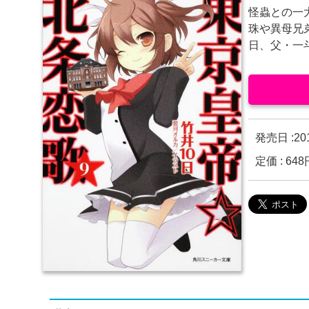
怪蟲との一
珠や異母兄
日、父・一
発売日 :
2
定価 : 6