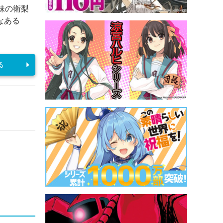
妹の衛梨
なある
る