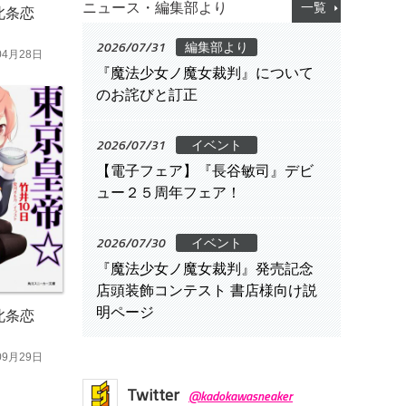
ニュース・編集部より
一覧
北条恋
2026/07/31
編集部より
04月28日
『魔法少女ノ魔女裁判』について
のお詫びと訂正
2026/07/31
イベント
【電子フェア】『長谷敏司』デビ
ュー２５周年フェア！
2026/07/30
イベント
『魔法少女ノ魔女裁判』発売記念
店頭装飾コンテスト 書店様向け説
明ページ
北条恋
09月29日
Twitter
@kadokawasneaker