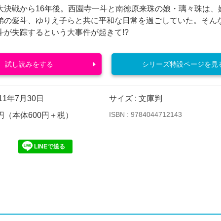
大決戦から16年後。西園寺一斗と南徳原来珠の娘・璃々珠は、
弟の愛斗、ゆりえ子らと共に平和な日常を過ごしていた。そん
斗が失踪するという大事件が起きて!?
試し読みをする
シリーズ特設ページを見
011年7月30日
サイズ : 文庫判
ISBN : 9784044712143
48円（本体600円＋税）
LINEで送る