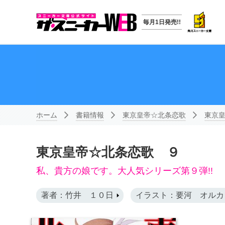
毎月1日発売!!
ホーム
書籍情報
東京皇帝☆北条恋歌
東京
東京皇帝☆北条恋歌 ９
私、貴方の娘です。大人気シリーズ第９弾!!
著者：竹井 １０日
イラスト：要河 オルカ